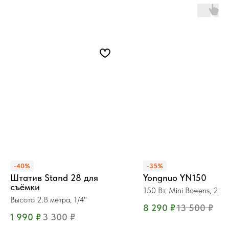
-40%
-35%
Штатив Stand 28 для
Yongnuo YN150
съёмки
150 Вт, Mini Bowens, 270
6500K
Высота 2.8 метра, 1/4"
8 290
₽
13 500
₽
1 990
₽
3 300
₽