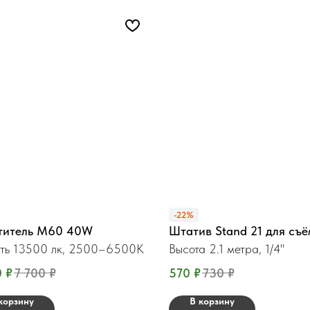
-22%
титель М60 40W
Штатив Stand 21 для съ
ть 13500 лк, 2500–6500K
Высота 2.1 метра, 1/4"
0
₽
7 700
₽
570
₽
730
₽
корзину
В корзину