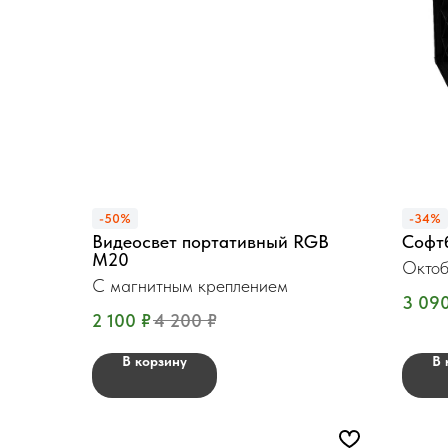
-50%
-34%
Видеосвет портативный RGB
Софт
M20
Октоб
С магнитным креплением
3 09
2 100
₽
4 200
₽
В корзину
В 