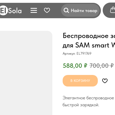
Найти товар
Беспроводное з
для SAM smart
Артикул:
EL791769
588,00
₽
700,00
₽
В КОРЗИНУ
Элегантное беспроводное
быстрой зарядкой.