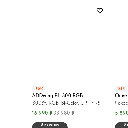
-50%
-24%
ADDwing PL-300 RGB
Осве
300Вт, RGB, Bi-Color, CRI ≥ 95
Яркос
16 990
₽
33 980
₽
5 89
В корзину
В 