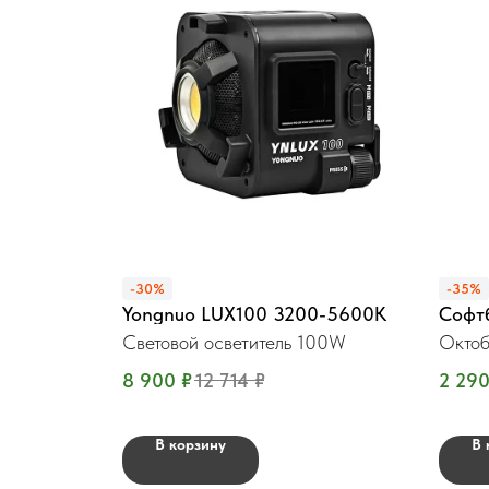
-30%
-35%
Yongnuo LUX100 3200-5600K
Софт
Световой осветитель 100W
Октоб
сотам
8 900
₽
12 714
₽
2 29
В корзину
В 