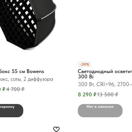
-39%
бокс 55 см Bowens
Светодиодный освети
300 Bi
окс, соты, 2 диффузора
300 Вт, CRI>96, 270
0
₽
4 700
₽
8 290
₽
13 500
₽
корзину
Нет в наличии