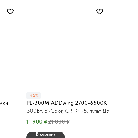
-43%
ёмки
PL-300М ADDwing 2700-6500K
300Вт, Bi-Color, CRI ≥ 95, пульт ДУ
11 900
₽
21 000
₽
В корзину