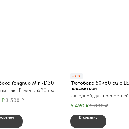
-31%
бокс Yongnuo Mini-D30
Фотобокс 60×60 см с L
подсветкой
окс mini Bowens, ⌀30 см, с
и
Складной, для предметной
0
₽
3 500
₽
5 490
₽
8 000
₽
корзину
В корзину