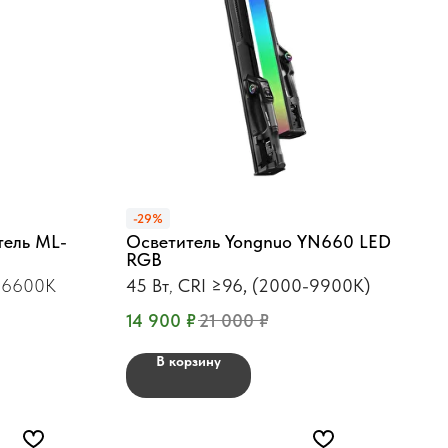
-29%
тель ML-
Осветитель Yongnuo YN660 LED
RGB
0–6600K
45 Вт
,
CRI ≥96, (2000-9900K)
14 900
₽
21 000
₽
В корзину