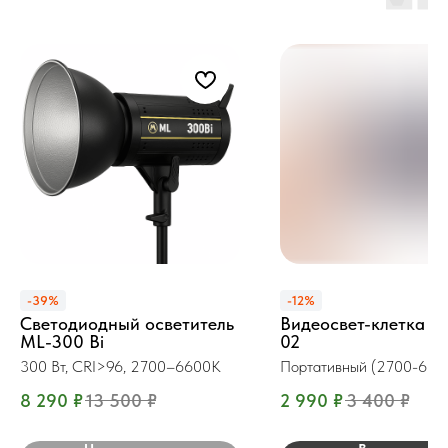
-39%
-12%
Светодиодный осветитель
Видеосвет-клетка Z
ML-300 Bi
02
300 Вт, CRI>96, 2700–6600K
Портативный (2700-650
8 290
₽
13 500
₽
2 990
₽
3 400
₽