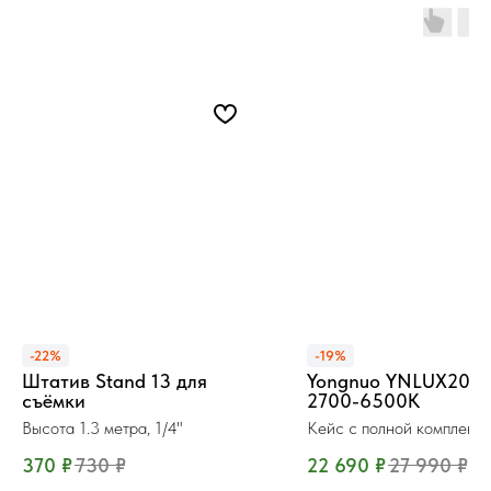
-22%
-19%
Штатив Stand 13 для
Yongnuo YNLUX200 
съёмки
2700-6500К
Высота 1.3 метра, 1/4"
Кейс с полной комплекта
200 Вт.
370
₽
730
₽
22 690
₽
27 990
₽