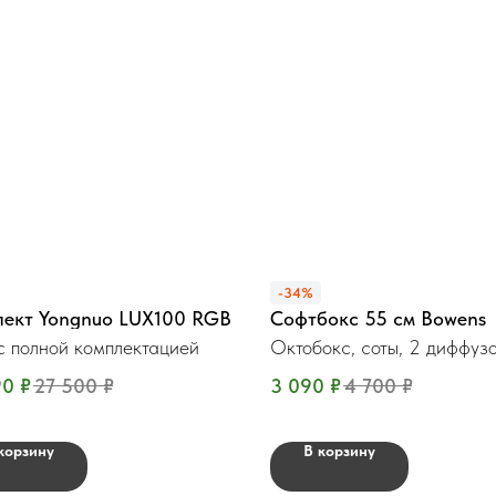
-34%
лект Yongnuo LUX100 RGB
Софтбокс 55 см Bowens
с полной комплектацией
Октобокс, соты, 2 диффуз
90
₽
27 500
₽
3 090
₽
4 700
₽
корзину
В корзину