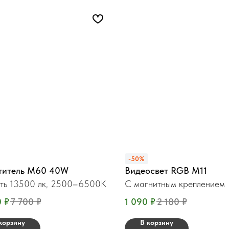
-50%
титель М60 40W
Видеосвет RGB M11
ть 13500 лк, 2500–6500K
С магнитным креплением
0
₽
7 700
₽
1 090
₽
2 180
₽
корзину
В корзину