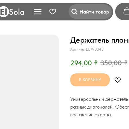
Найти товар
Держатель план
Артикул:
EL790343
294,00
₽
350,00
₽
В КОРЗИНУ
Универсальный держатель 
разных диагоналей. Обесп
положение экрана.