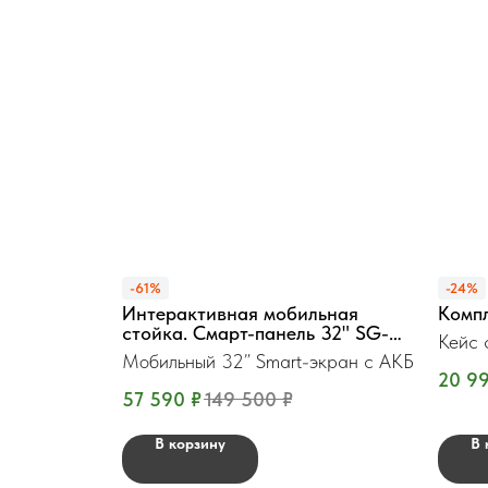
-61%
-24%
Интерактивная мобильная
Комп
стойка. Смарт-панель 32" SG-
Кейс 
QM32ST
Мобильный 32” Smart-экран с АКБ
20 9
57 590
₽
149 500
₽
В корзину
В 