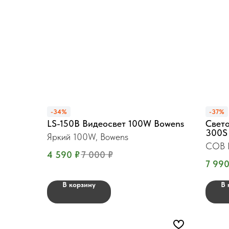
-34%
-37%
LS-150B Видеосвет 100W Bowens
Свето
300S
Яркий 100W, Bowens
COB L
4 590
₽
7 000
₽
Bowen
7 99
В корзину
В 