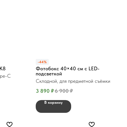
-44%
 К8
Фотобокс 40×40 см с LED-
подсветкой
ype-C
Складной, для предметной съёмки
3 890
₽
6 900
₽
В корзину