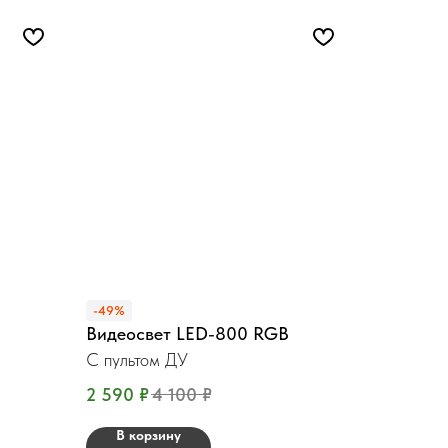
-49%
Видеосвет LED-800 RGB
С пультом ДУ
2 590
₽
4 100
₽
В корзину