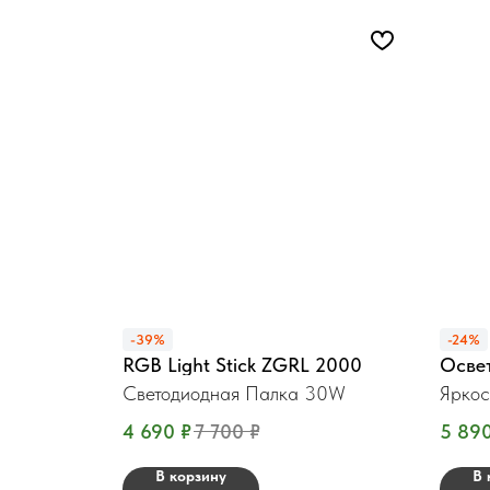
-39%
-24%
RGB Light Stick ZGRL 2000
Осве
Светодиодная Палка 30W
Яркос
4 690
₽
7 700
₽
5 89
В корзину
В 