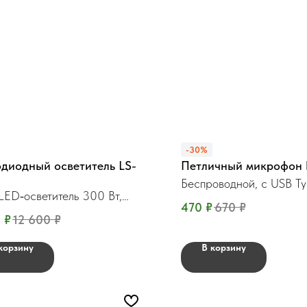
-30%
диодный осветитель LS-
Петличный микрофон
Беспроводной, c USB T
ED‑осветитель 300 Вт,
470
₽
670
₽
s
0
₽
12 600
₽
корзину
В корзину