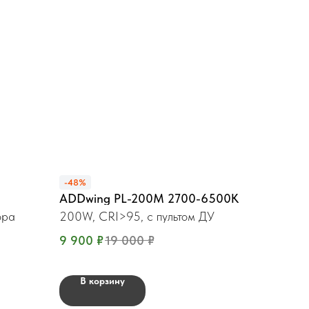
-48%
ADDwing PL-200М 2700-6500K
ора
200W, CRI>95, с пультом ДУ
9 900
₽
19 000
₽
В корзину