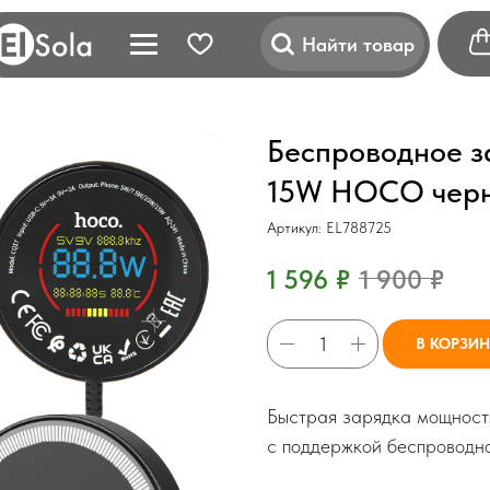
Найти товар
Беспроводное з
15W HOCO чер
Артикул:
EL788725
1 596
₽
1 900
₽
В КОРЗИ
Быстрая зарядка мощность
с поддержкой беспроводно