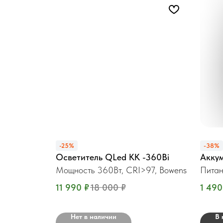
-25%
-38%
Осветитель QLed KK -360Bi
Аккум
Мощность 360Вт, CRI>97, Bowens
Питан
11 990
₽
18 000
₽
1 490
Нет в наличии
В 