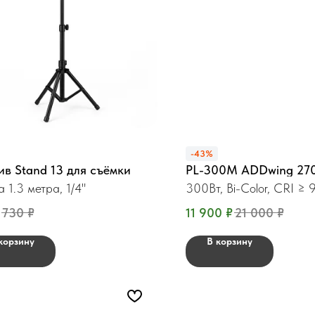
-43%
в Stand 13 для съёмки
PL-300М ADDwing 27
а 1.3 метра, 1/4"
300Вт, Bi-Color, CRI ≥ 
730
₽
11 900
₽
21 000
₽
корзину
В корзину