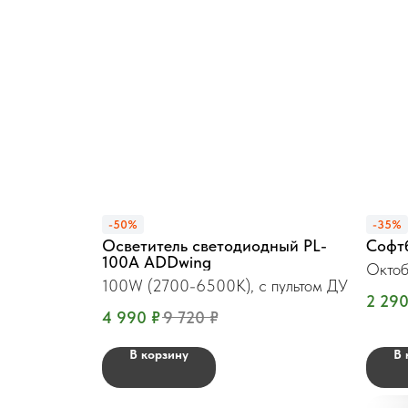
-50%
-35%
Осветитель светодиодный PL-
Софт
100A ADDwing
Октоб
100W (2700-6500К), с пультом ДУ
сотам
2 29
4 990
₽
9 720
₽
В корзину
В 