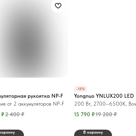
-18%
уляторная рукоятка NP-F
Yongnuo YNLUX200 LED
ие от 2 аккумуляторов NP-F
200 Вт, 2700–6500K, Bo
₽
2 400
₽
15 790
₽
19 200
₽
корзину
В корзину