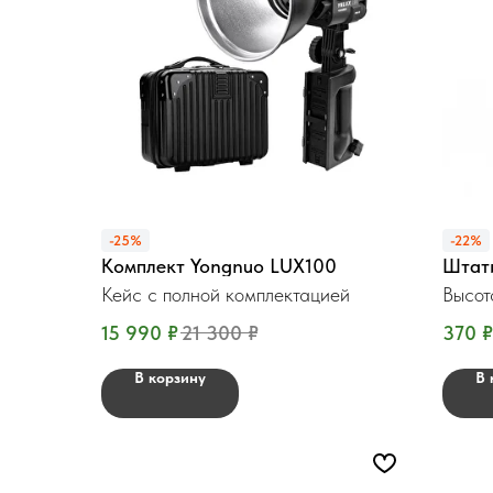
-25%
-22%
Комплект Yongnuo LUX100
Штати
Кейс с полной комплектацией
Высот
15 990
₽
21 300
₽
370
₽
В корзину
В 