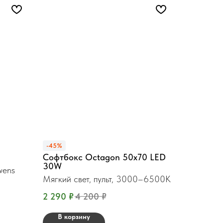
-45%
Софтбокс Octagon 50x70 LED
30W
wens
Мягкий свет, пульт, 3000–6500K
2 290
₽
4 200
₽
В корзину