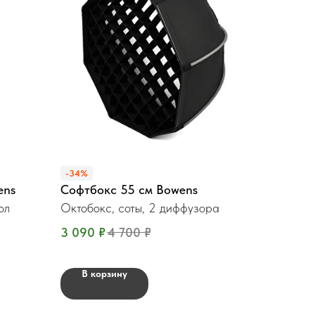
-34%
ens
Софтбокс 55 см Bowens
ол
Октобокс, соты, 2 диффузора
3 090
₽
4 700
₽
В корзину