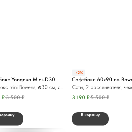
-42%
бокс Yongnuo Mini-D30
Софтбокс 60x90 см Bow
окс mini Bowens, ⌀30 см, с
Соты, 2 рассеивателя, чех
и
0
₽
3 500
₽
3 190
₽
5 500
₽
корзину
В корзину