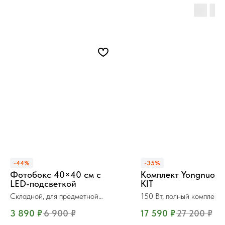
-44%
-35%
Фотобокс 40×40 см с
Комплект Yongnuo Y
LED-подсветкой
KIT
Складной, для предметной
150 Вт, полный комплект
съёмки
3 890
₽
6 900
₽
17 590
₽
27 200
₽