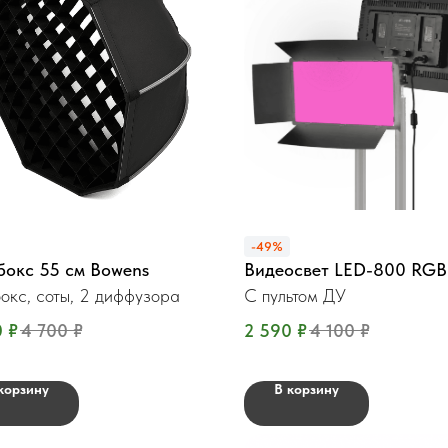
-49%
бокс 55 см Bowens
Видеосвет LED-800 RGB
окс, соты, 2 диффузора
С пультом ДУ
0
₽
4 700
₽
2 590
₽
4 100
₽
корзину
В корзину