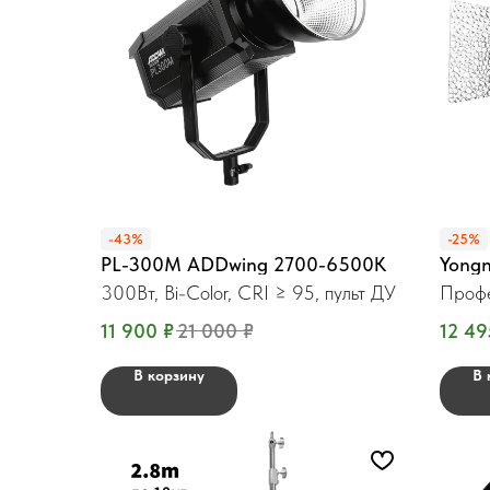
-43%
-25%
PL-300М ADDwing 2700-6500K
Yong
300Вт, Bi-Color, CRI ≥ 95, пульт ДУ
Профе
11 900
₽
21 000
₽
12 49
В корзину
В 