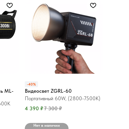
-40%
ль ML-
Видеосвет ZGRL-60
Портативный 60W, (2800-7500K)
600K
4 390
₽
7 300
₽
Нет в наличии