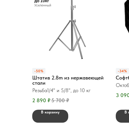
-50%
-34%
Штатив 2.8m из нержавеющей
Софт
стали
Октоб
Резьба1/4" и 5/8", до 10 кг
3 09
2 890
₽
5 700
₽
В корзину
В 