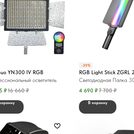
-39%
nuo YN300 IV RGB
RGB Light Stick ZGRL 
ссиональный осветитель
Светодиодная Палка 
5
₽
16 660
₽
4 690
₽
7 700
₽
корзину
В корзину