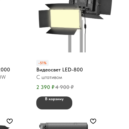
-51%
2000
Видеосвет LED-800
30W
С штативом
2 390
₽
4 900
₽
В корзину