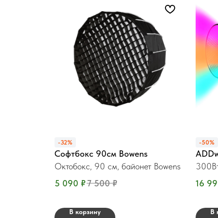
-32%
-50%
Софтбокс 90см Bowens
ADDw
Октобокс, 90 см, байонет Bowens
300Вт
5 090
₽
7 500
₽
16 9
В корзину
В 