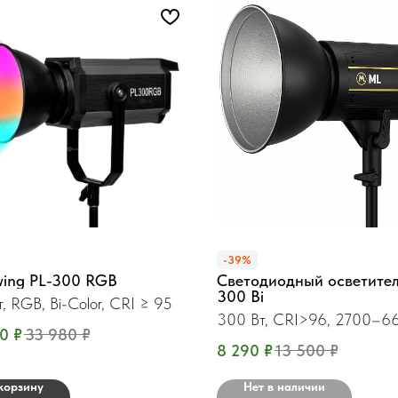
-39%
ing PL-300 RGB
Светодиодный осветите
300 Bi
, RGB, Bi-Color, CRI ≥ 95
300 Вт, CRI>96, 2700–6
90
₽
33 980
₽
8 290
₽
13 500
₽
корзину
Нет в наличии