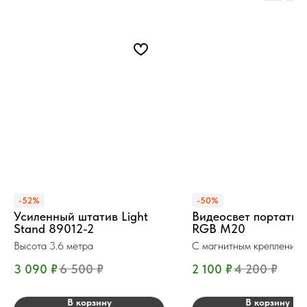
-52%
-50%
Усиленный штатив Light
Видеосвет портатив
Stand 89012-2
RGB M20
Высота 3.6 метра
С магнитным креплением
3 090
₽
6 500
₽
2 100
₽
4 200
₽
В корзину
В корзину