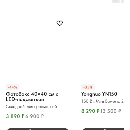
-44%
-35%
Фотобокс 40×40 см с
Yongnuo YN150
LED-подсветкой
150 Вт, Mini Bowens, 270
6500K
Складной, для предметной
8 290
₽
13 500
₽
съёмки
3 890
₽
6 900
₽