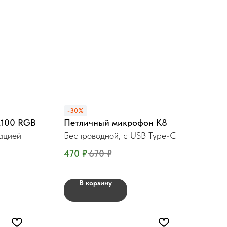
-30%
X100 RGB
Петличный микрофон К8
тацией
Беспроводной, c USB Type-C
470
₽
670
₽
В корзину