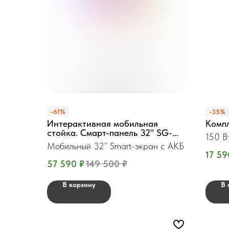
-61%
-35%
Интерактивная мобильная
Компл
стойка. Смарт-панель 32" SG-
150 В
QM32ST
Мобильный 32” Smart-экран с АКБ
17 59
57 590
₽
149 500
₽
В корзину
В 