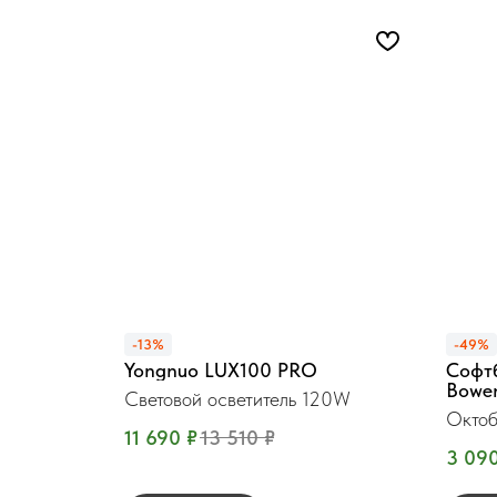
-13%
-49%
Yongnuo LUX100 PRO
Софтб
Bowe
Световой осветитель 120W
Октоб
11 690
₽
13 510
₽
сотам
3 09