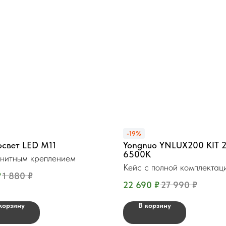
-19%
освет LED M11
Yongnuo YNLUX200 KIT 
6500К
нитным креплением
Кейс с полной комплектац
₽
1 880
₽
Вт.
22 690
₽
27 990
₽
корзину
В корзину