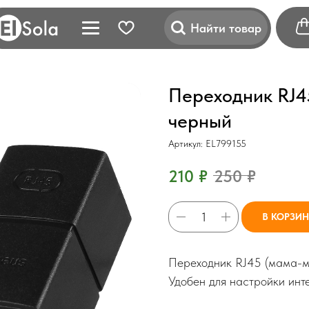
Найти товар
Переходник RJ4
черный
Артикул:
EL799155
210
₽
250
₽
В КОРЗИ
Переходник RJ45 (мама-ма
Удобен для настройки инте