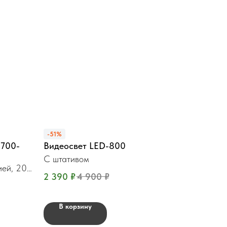
-51%
2700-
Видеосвет LED-800
С штативом
ией, 200
2 390
₽
4 900
₽
В корзину