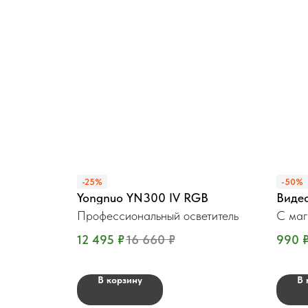
-25%
-50%
Yongnuo YN300 IV RGB
Виде
Профессиональный осветитель
С маг
12 495
₽
16 660
₽
990
В корзину
В 