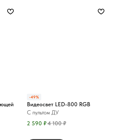
-49%
еющей
Видеосвет LED-800 RGB
С пультом ДУ
2 590
₽
4 100
₽