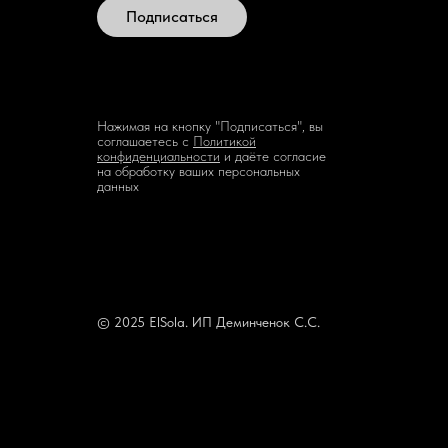
Подписаться
Нажимая на кнопку "Подписаться", вы
соглашаетесь с
Политикой
конфиденциальности
и даёте согласие
на обработку ваших персональных
данных
© 2025 ElSola. ИП Деминченок С.С.