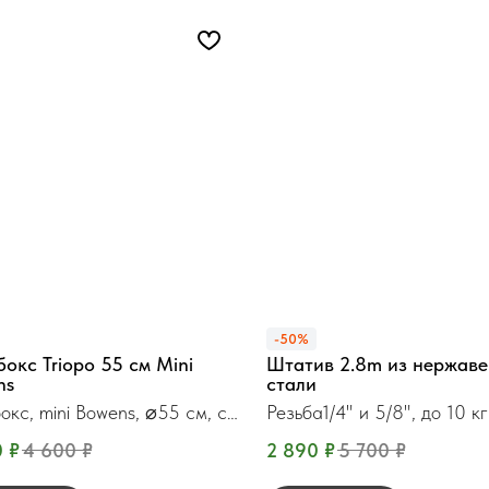
-50%
окс Triopo 55 см Mini
Штатив 2.8m из нержав
ns
стали
окс, mini Bowens, ⌀55 см, с
Резьба1/4" и 5/8", до 10 кг
и
0
₽
4 600
₽
2 890
₽
5 700
₽