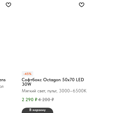
-45%
ens
Софтбокс Octagon 50x70 LED
30W
ол
Мягкий свет, пульт, 3000–6500K
2 290
₽
4 200
₽
В корзину