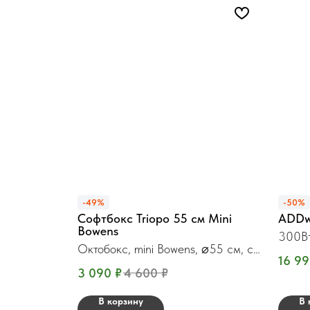
-49%
-50%
Софтбокс Triopo 55 см Mini
ADDw
Bowens
300Вт
Октобокс, mini Bowens, ⌀55 см, с
16 9
сотами
3 090
₽
4 600
₽
В корзину
В 