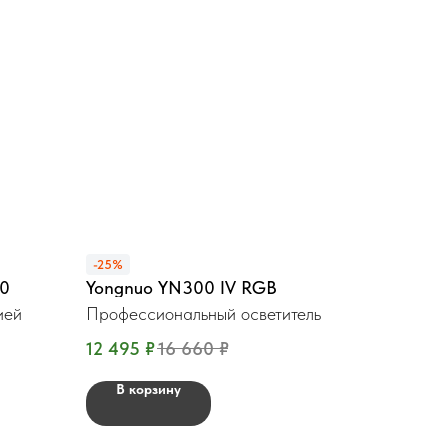
-25%
00
Yongnuo YN300 IV RGB
ией
Профессиональный осветитель
12 495
₽
16 660
₽
В корзину