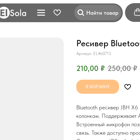
Найти товар
Ресивер Bluetoo
Артикул:
EL460715
210,00
₽
250,00
₽
В КОРЗИНУ
Bluetooth ресивер JBH X6
колонкам. Поддерживает A
Встроенный микрофон позв
связь. Также доступно пр