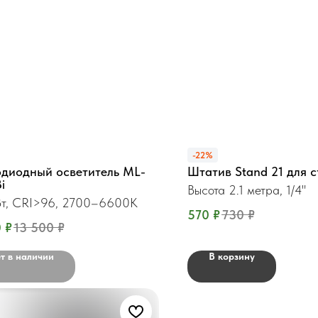
-22%
одиодный осветитель ML-
Штатив Stand 21 для 
i
Высота 2.1 метра, 1/4"
Вт, CRI>96, 2700–6600K
570
₽
730
₽
0
₽
13 500
₽
т в наличии
В корзину