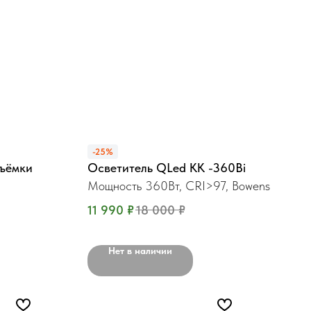
-25%
съёмки
Осветитель QLed KK -360Bi
Мощность 360Вт, CRI>97, Bowens
11 990
₽
18 000
₽
Нет в наличии