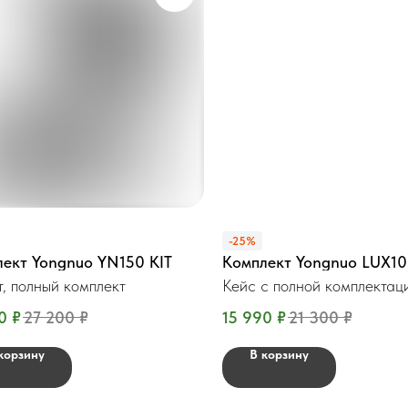
-25%
ект Yongnuo YN150 KIT
Комплект Yongnuo LUX1
т, полный комплект
Кейс с полной комплектац
0
₽
27 200
₽
15 990
₽
21 300
₽
корзину
В корзину