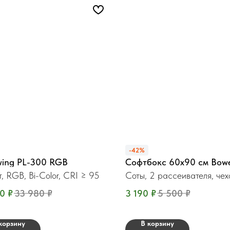
-42%
ing PL-300 RGB
Софтбокс 60x90 см Bow
, RGB, Bi-Color, CRI ≥ 95
Соты, 2 рассеивателя, чех
90
₽
33 980
₽
3 190
₽
5 500
₽
корзину
В корзину