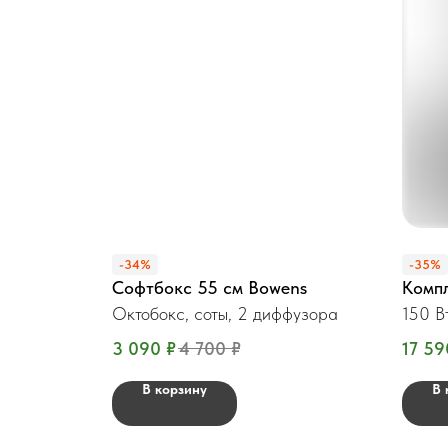
-34%
-35%
Софтбокс 55 см Bowens
Компл
Октобокс, соты, 2 диффузора
150 В
3 090
₽
4 700
₽
17 59
В корзину
В 