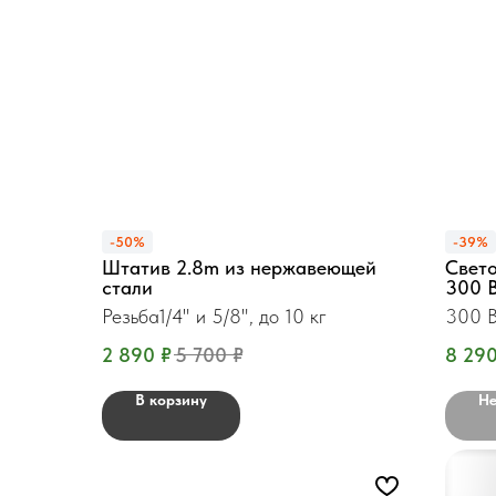
-50%
-39%
Штатив 2.8m из нержавеющей
Свет
стали
300 B
Резьба1/4" и 5/8", до 10 кг
300 
2 890
₽
5 700
₽
8 29
В корзину
Не