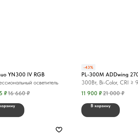
-43%
nuo YN300 IV RGB
PL-300М ADDwing 27
ссиональный осветитель
300Вт, Bi-Color, CRI ≥ 
5
₽
16 660
₽
11 900
₽
21 000
₽
корзину
В корзину