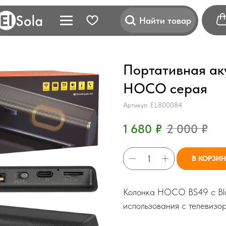
Найти товар
Портативная аку
HOCO серая
Артикул:
EL800084
1 680
₽
2 000
₽
В КОРЗИ
Колонка HOCO BS49 с Blue
использования с телевизо