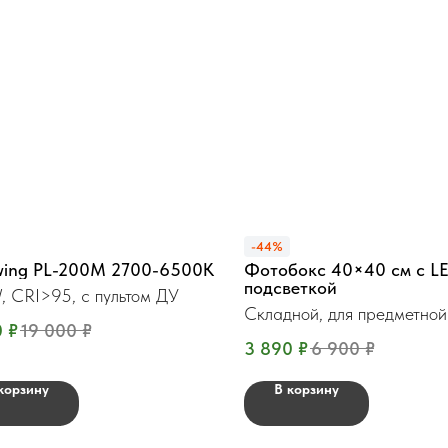
-44%
ing PL-200М 2700-6500K
Фотобокс 40×40 см с L
подсветкой
 CRI>95, с пультом ДУ
Складной, для предметной
0
₽
19 000
₽
3 890
₽
6 900
₽
корзину
В корзину