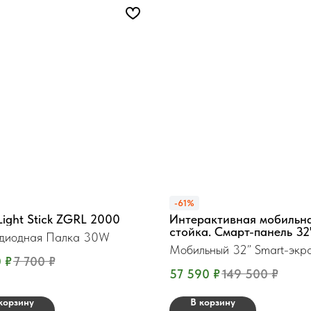
-61%
ight Stick ZGRL 2000
Интерактивная мобильн
стойка. Смарт-панель 32
одиодная Палка 30W
QM32ST
Мобильный 32” Smart-экр
0
₽
7 700
₽
57 590
₽
149 500
₽
корзину
В корзину