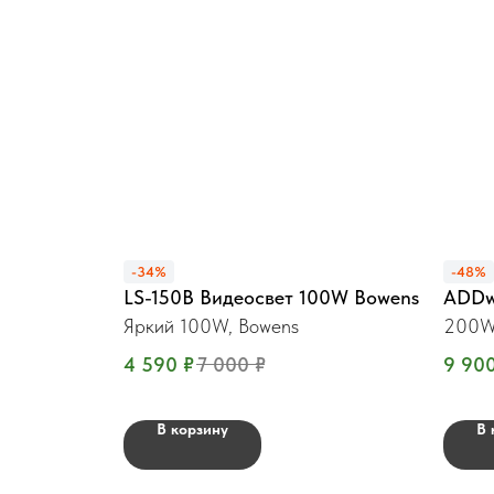
-34%
-48%
LS-150B Видеосвет 100W Bowens
ADDw
Яркий 100W, Bowens
200W,
4 590
₽
7 000
₽
9 90
В корзину
В 