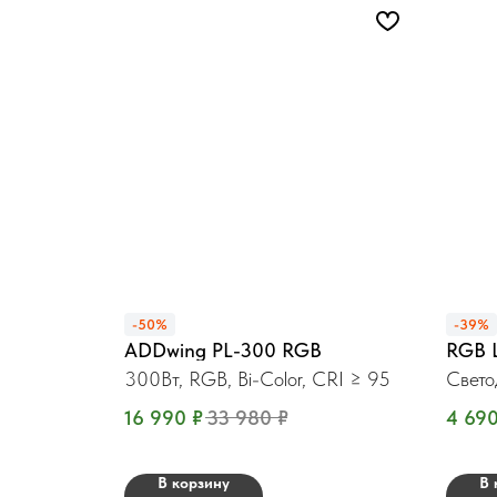
-50%
-39%
ADDwing PL-300 RGB
RGB L
300Вт, RGB, Bi-Color, CRI ≥ 95
Свет
16 990
₽
33 980
₽
4 69
В корзину
В 