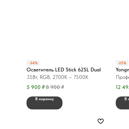
-34%
-25%
Осветитель LED Stick 62SL Dual
Yong
35Вт, RGB, 2700K – 7500K
Профе
5 900
₽
8 900
₽
12 49
В корзину
В 