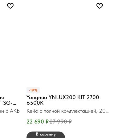
-19%
ая
Yongnuo YNLUX200 KIT 2700-
" SG-
6500К
ан с АКБ
Кейс с полной комплектацией, 200
Вт.
22 690
₽
27 990
₽
В корзину