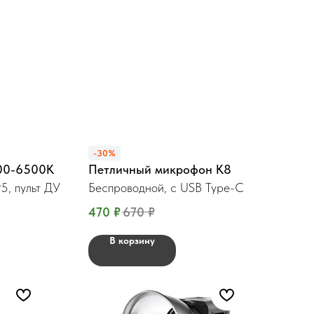
-30%
00-6500K
Петличный микрофон К8
95, пульт ДУ
Беспроводной, c USB Type-C
470
₽
670
₽
В корзину