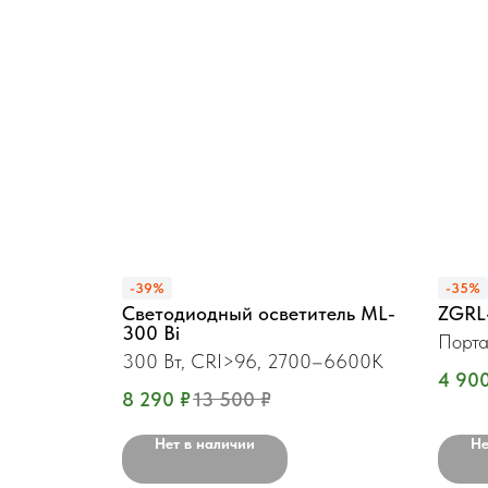
-39%
-35%
Светодиодный осветитель ML-
ZGRL
300 Bi
Порта
300 Вт, CRI>96, 2700–6600K
4 90
8 290
₽
13 500
₽
Нет в наличии
Не