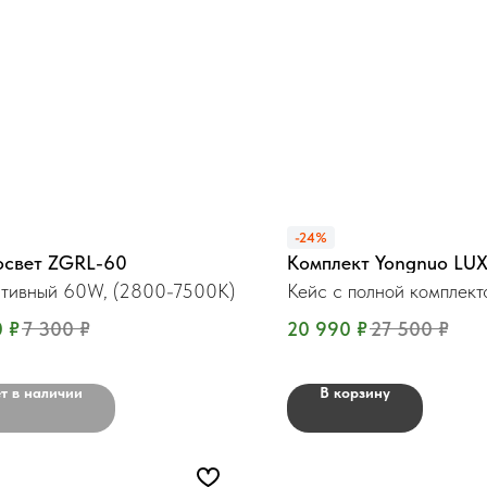
-24%
освет ZGRL-60
Комплект Yongnuo LU
тивный 60W, (2800-7500K)
Кейс с полной комплек
0
₽
7 300
₽
20 990
₽
27 500
₽
т в наличии
В корзину