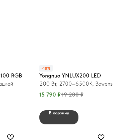
-18%
X100 RGB
Yongnuo YNLUX200 LED
тацией
200 Вт, 2700–6500K, Bowens
15 790
₽
19 200
₽
В корзину