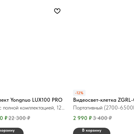
-12%
лект Yongnuo LUX100 PRO
Видеосвет-клетка ZGRL-
с полной комплектацией, 120
Портативный (2700-6500
90
₽
22 300
₽
2 990
₽
3 400
₽
корзину
В корзину