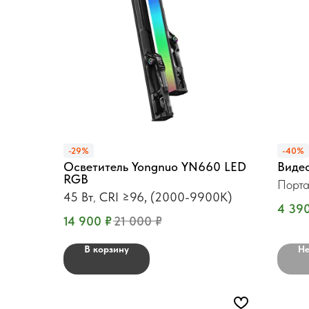
-29%
-40%
Осветитель Yongnuo YN660 LED
Виде
RGB
Порта
45 Вт
,
CRI ≥96, (2000-9900K)
4 39
14 900
₽
21 000
₽
В корзину
Не