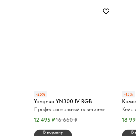
-25%
-15%
Yongnuo YN300 IV RGB
Комп
Профессиональный осветитель
Кейс 
Вт.
12 495
₽
16 660
₽
18 9
В корзину
В 