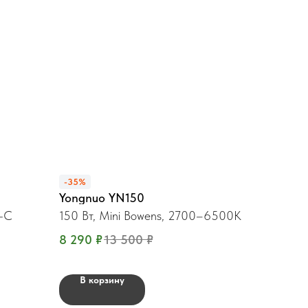
-35%
Yongnuo YN150
e-C
150 Вт, Mini Bowens, 2700–6500K
8 290
₽
13 500
₽
В корзину