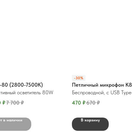
-30%
-80 (2800-7500K)
Петличный микрофон К8
тивный осветитель 80W
Беспроводной, c USB Typ
0
₽
7 700
₽
470
₽
670
₽
т в наличии
В корзину