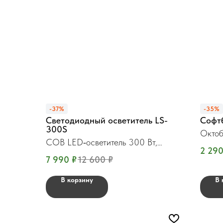
-37%
-35%
Светодиодный осветитель LS-
Софт
300S
Октоб
COB LED‑осветитель 300 Вт,
сотам
2 29
Bowens
7 990
₽
12 600
₽
В корзину
В 