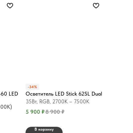
-34%
660 LED
Осветитель LED Stick 62SL Dual
35Вт, RGB, 2700K – 7500K
900K)
5 900
₽
8 900
₽
В корзину