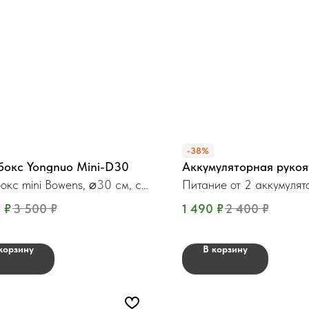
-38%
бокс Yongnuo Mini-D30
Аккумуляторная рукоя
окс mini Bowens, ⌀30 см, с
Питание от 2 аккумулят
и
0
₽
3 500
₽
1 490
₽
2 400
₽
корзину
В корзину