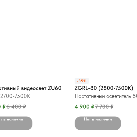
-35%
ативный видеосвет ZU60
ZGRL-80 (2800-7500K)
 2700-7500K
Портативный осветитель 
0
₽
6 400
₽
4 900
₽
7 700
₽
т в наличии
Нет в наличии