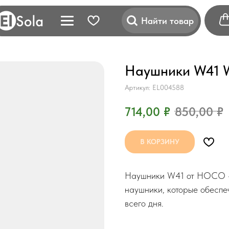
Найти товар
Наушники W41 W
Артикул:
EL004588
714,00
₽
850,00
₽
В КОРЗИНУ
Наушники W41 от HOCO —
наушники, которые обеспе
всего дня.