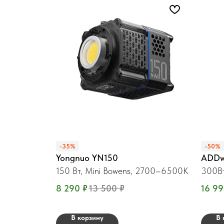
-35%
-50%
Yongnuo YN150
ADDw
150 Вт, Mini Bowens, 2700–6500K
300Вт
8 290
₽
13 500
₽
16 9
В корзину
В 