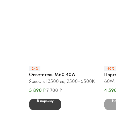
-24%
-40%
Осветитель М60 40W
Порт
Яркость 13500 лк, 2500–6500K
60W,
5 890
₽
7 700
₽
4 59
В корзину
Не