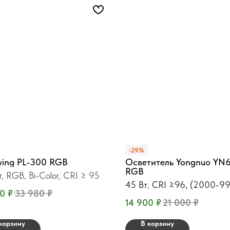
-29%
ing PL-300 RGB
Осветитель Yongnuo YN
RGB
, RGB, Bi-Color, CRI ≥ 95
45 Вт
,
CRI ≥96, (2000-9
90
₽
33 980
₽
14 900
₽
21 000
₽
корзину
В корзину