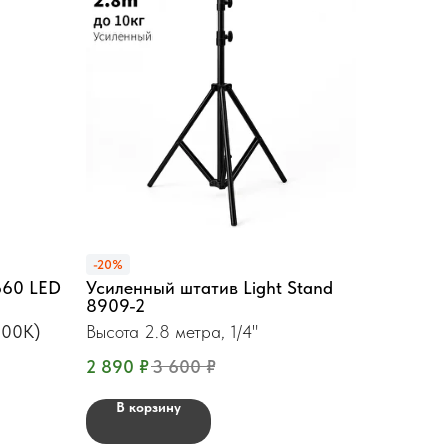
-20%
660 LED
Усиленный штатив Light Stand
8909-2
900K)
Высота 2.8 метра, 1/4"
2 890
₽
3 600
₽
В корзину