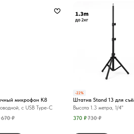
-22%
ичный микрофон К8
Штатив Stand 13 для съ
оводной, c USB Type-C
Высота 1.3 метра, 1/4"
670
₽
370
₽
730
₽