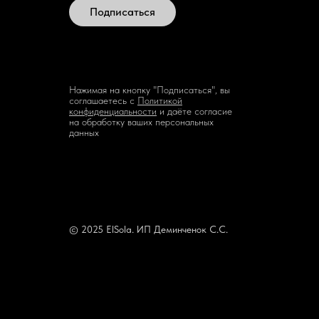
Подписаться
Нажимая на кнопку "Подписаться", вы
соглашаетесь с
Политикой
конфиденциальности
и даёте согласие
на обработку ваших персональных
данных
© 2025 ElSola. ИП Деминченок С.С.