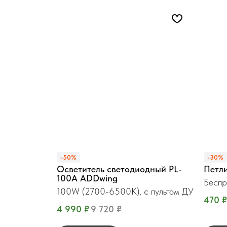
-50%
-30%
Осветитель светодиодный PL-
Петл
100A ADDwing
Беспр
100W (2700-6500К), с пультом ДУ
470
₽
4 990
₽
9 720
₽