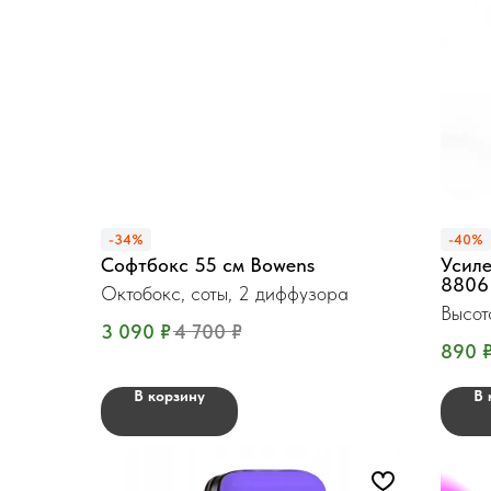
-34%
-40%
Софтбокс 55 см Bowens
Усиле
8806
Октобокс, соты, 2 диффузора
Высота
3 090
₽
4 700
₽
890
В корзину
В 