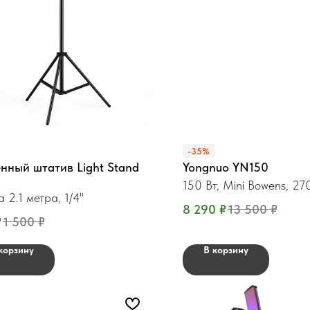
-35%
нный штатив Light Stand
Yongnuo YN150
150 Вт, Mini Bowens, 
 2.1 метра, 1/4"
8 290
₽
13 500
₽
₽
1 500
₽
корзину
В корзину