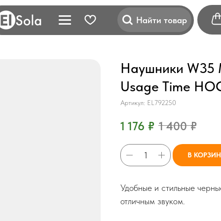
Найти товар
Наушники W35 M
Usage Time HO
Артикул:
EL792250
1 176
₽
1 400
₽
В КОРЗИ
Удобные и стильные черны
отличным звуком.