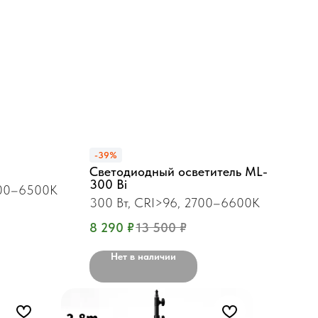
-39%
Светодиодный осветитель ML-
300 Bi
2700–6500K
300 Вт, CRI>96, 2700–6600K
8 290
₽
13 500
₽
Нет в наличии