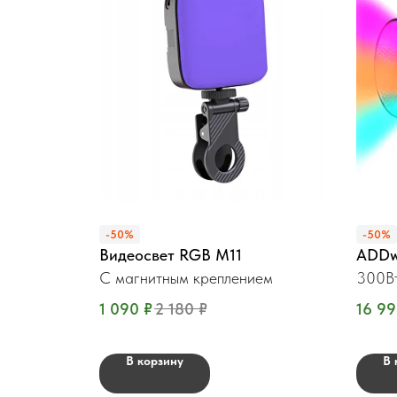
-50%
-50%
Видеосвет RGB M11
ADDw
С магнитным креплением
300Вт
1 090
₽
2 180
₽
16 9
В корзину
В 