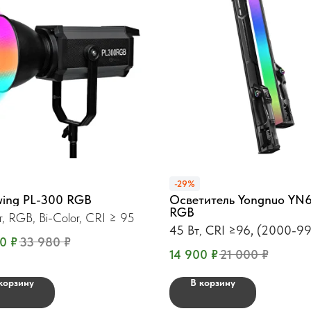
-29%
ing PL-300 RGB
Осветитель Yongnuo YN
RGB
, RGB, Bi-Color, CRI ≥ 95
45 Вт
,
CRI ≥96, (2000-9
90
₽
33 980
₽
14 900
₽
21 000
₽
корзину
В корзину