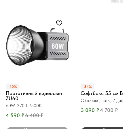
-40%
-34%
Портативный видеосвет
Софтбокс 55 см Bow
ZU60
Октобокс, соты, 2 диффу
60W, 2700-7500K
3 090
₽
4 700
₽
4 590
₽
6 400
₽