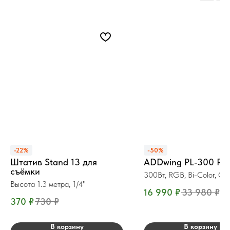
-22%
-50%
Штатив Stand 13 для
ADDwing PL-300 R
съёмки
300Вт, RGB, Bi-Color, CR
Высота 1.3 метра, 1/4"
16 990
₽
33 980
₽
370
₽
730
₽
В корзину
В корзину