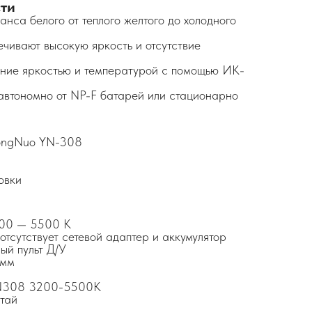
ти
нса белого от теплого желтого до холодного
чивают высокую яркость и отсутствие
ние яркостью и температурой с помощью ИК-
автономно от NP-F батарей или стационарно
YongNuo YN-308
овки
200 — 5500 K
сутствует сетевой адаптер и аккумулятор
ый пульт Д/У
 мм
 YN308 3200-5500K
тай