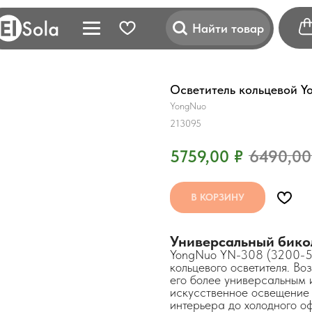
Найти товар
Осветитель кольцевой 
YongNuo
213095
5759,00
₽
6490,00
В КОРЗИНУ
Универсальный бико
YongNuo YN-308 (3200-55
кольцевого осветителя. Во
его более универсальным 
искусственное освещение 
интерьера до холодного о