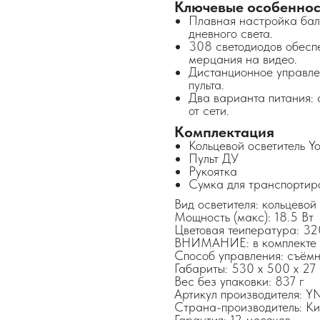
Ключевые особеннос
Плавная настройка бала
дневного света.
308 светодиодов обеспе
мерцания на видео.
Дистанционное управле
пульта.
Два варианта питания: 
от сети.
Комплектация
Кольцевой осветитель 
Пульт ДУ
Рукоятка
Сумка для транспортир
Вид осветителя: кольцевой
Мощность (макс): 18.5 Вт
Цветовая теипература: 3
ВНИМАНИЕ: в комплекте от
Способ управления: съёмн
Габариты: 530 x 500 x 27
Вес без упаковки: 837 г
Артикул производителя:
Страна-производитель: Ки
Гарантия: 12 месяцев