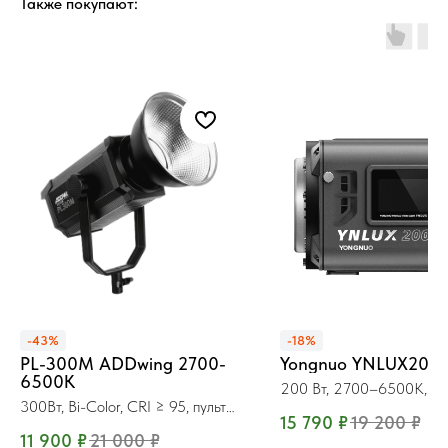
Также покупают:
-43%
-18%
PL-300М ADDwing 2700-
Yongnuo YNLUX200 
6500K
200 Вт, 2700–6500K, B
300Вт, Bi-Color, CRI ≥ 95, пульт
15 790
₽
19 200
₽
ДУ
11 900
₽
21 000
₽