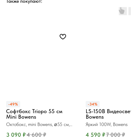
Также покупают:
-49%
-34%
Софтбокс Triopo 55 см
LS-150B Видеосвет 
Mini Bowens
Bowens
Октобокс, mini Bowens, ⌀55 см, с
Яркий 100W, Bowens
сотами
3 090
₽
4 600
₽
4 590
₽
7 000
₽