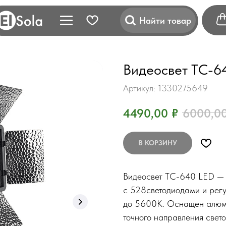
Найти товар
Видеосвет TC-6
Артикул:
1330275649
4490,00
₽
6000,0
В КОРЗИНУ
Видеосвет TC-640 LED — 
с 528светодиодами и рег
до 5600K. Оснащен алюм
точного направления свето