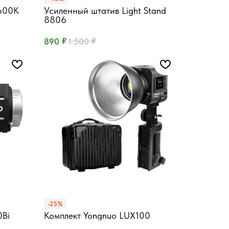
600K
Усиленный штатив Light Stand
W
8806
Высота 2.1 метра, 1/4"
₽
₽
890
1 500
-25%
0Bi
Комплект Yongnuo LUX100
 Bowens
Кейс с полной комплектацией