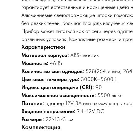
гарантирует естественные и насыщенные цвета н
Алюминиевые светоотражающие шторки помогают 
без резких теней. Большая площадь излучения св
Прибор может питаться как от сети через адапте
различных условиях. Компактные размеры и про
Характеристики
Материал корпуса:
ABS-пластик​
Мощность:
46 Вт​
Количество светодиодов:
528(264теплых, 264х
Цветовая температура:
3000K–5600K​
Индекс цветопередачи (CRI):
90
Максимальная освещенность:
5500 люкс​
Питание:
адаптер 12V 3A или аккумуляторы сер
Входное напряжение:
7.4–12V DC​
Размеры:
22×13×3 см​
Комплектация