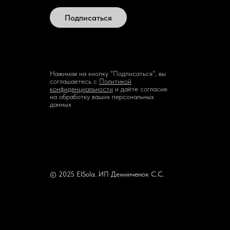
Подписаться
Нажимая на кнопку "Подписаться", вы
соглашаетесь с
Политикой
конфиденциальности
и даёте согласие
на обработку ваших персональных
данных
© 2025 ElSola. ИП Деминченок С.С.