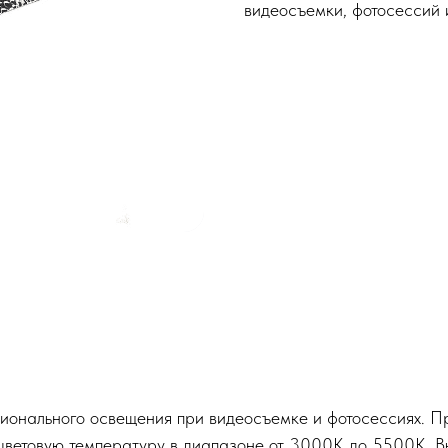
видеосъемки, фотосессий 
онального освещения при видеосъемке и фотосессиях. П
ь цветовую температуру в диапазоне от 3000K до 5500K. 