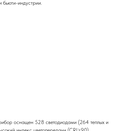
и бьюти-индустрии.
рибор оснащен 528 светодиодами (264 теплых и
Высокий индекс цветопередачи (CRI>90)