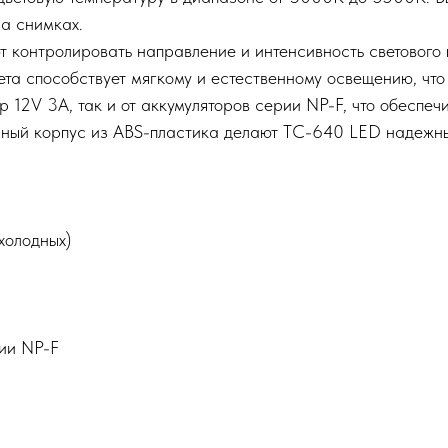
а снимках.​
контролировать направление и интенсивность светового 
ета способствует мягкому и естественному освещению, что
р 12V 3A, так и от аккумуляторов серии NP-F, что обеспеч
чный корпус из ABS-пластика делают TC-640 LED надежн
олодных)​
ии NP-F​