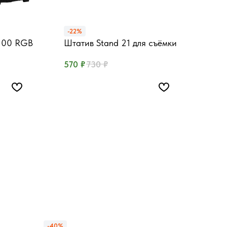
-22%
X100 RGB
Штатив Stand 21 для съёмки
тацией
Высота 2.1 метра, 1/4"
₽
₽
570
730
-40%