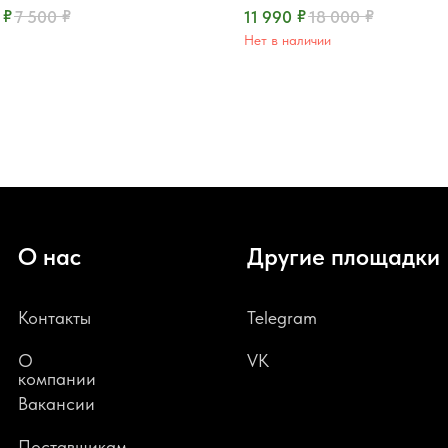
₽
₽
₽
₽
7 500
11 990
18 000
Нет в наличии
О нас
Другие площадки
Контакты
Telegram
О
VK
компании
В
акансии
Поставщикам