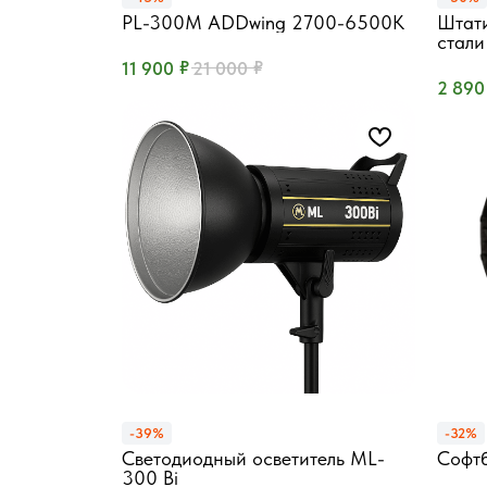
PL-300М ADDwing 2700-6500K
Штат
300Вт, Bi-Color, CRI ≥ 95, пульт ДУ
стали
Резьба
₽
₽
11 900
21 000
2 890
-39%
-32%
Светодиодный осветитель ML-
Софт
Октоб
300 Bi