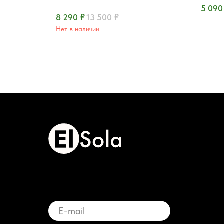
300 Вт, CRI>96, 2700–6600K
5 090
₽
₽
8 290
13 500
Нет в наличии