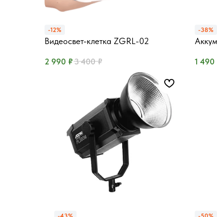
-12%
-38%
Видеосвет-клетка ZGRL-02
Аккум
Портативный (2700-6500К)
Питан
₽
₽
2 990
3 400
1 490
-43%
-50%