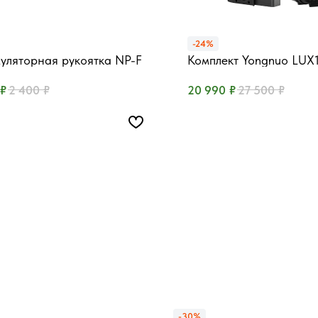
-24%
уляторная рукоятка NP-F
Комплект Yongnuo LU
ие от 2 аккумуляторов NP-F
Кейс с полной комплек
₽
₽
₽
₽
2 400
20 990
27 500
-30%