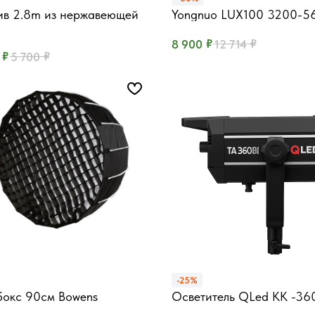
ив 2.8m из нержавеющей
Yongnuo LUX100 3200-5
Световой осветитель 100
1/4" и 5/8", до 10 кг
₽
₽
8 900
12 714
₽
₽
5 700
-25%
бокс 90см Bowens
Осветитель QLed KK -36
окс, 90 см, байонет Bowens
Мощность 360Вт, CRI>97,