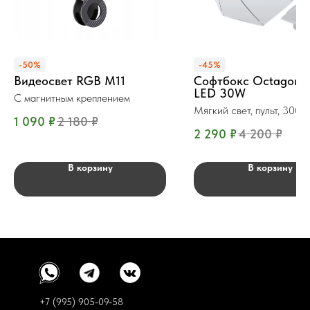
-50%
-45%
Видеосвет RGB M11
Софтбокс Octagon 
LED 30W
С магнитным креплением
Мягкий свет, пульт, 300
1 090
₽
2 180
₽
2 290
₽
4 200
₽
В корзину
В корзину
+7 (995) 905-09-58