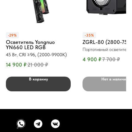
-29%
-35%
Осветитель Yongnuo
ZGRL-80 (2800-750
YN660 LED RGB
Портативный осветител
45 Вт
,
CRI ≥96, (2000-9900K)
4 900
₽
7 700
₽
14 900
₽
21 000
₽
В корзину
Нет в наличии