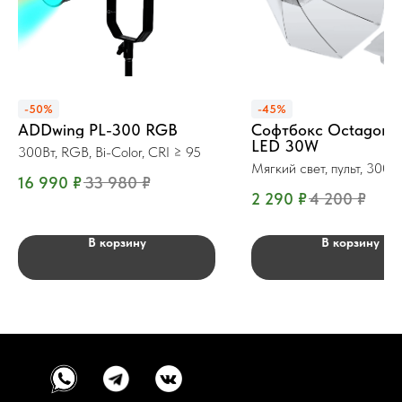
-50%
-45%
ADDwing PL-300 RGB
Софтбокс Octagon 
LED 30W
300Вт, RGB, Bi-Color, CRI ≥ 95
Мягкий свет, пульт, 300
16 990
₽
33 980
₽
2 290
₽
4 200
₽
В корзину
В корзину