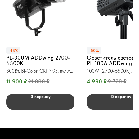
-43%
-50%
PL-300М ADDwing 2700-
Осветитель светод
6500K
PL-100A ADDwing
300Вт, Bi-Color, CRI ≥ 95, пульт
100W (2700-6500К), с п
ДУ
ДУ
11 900
₽
21 000
₽
4 990
₽
9 720
₽
В корзину
В корзину