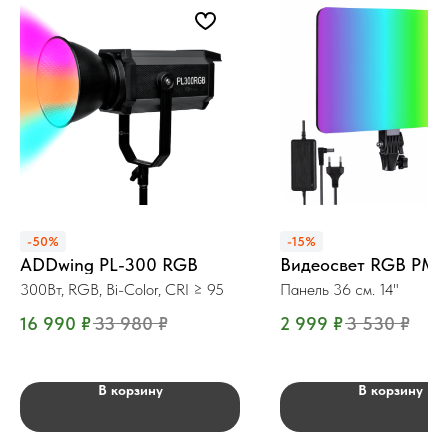
-50%
-15%
ADDwing PL-300 RGB
Видеосвет RGB PM 
300Вт, RGB, Bi-Color, CRI ≥ 95
Панель 36 см. 14"
16 990
₽
33 980
₽
2 999
₽
3 530
₽
В корзину
В корзину