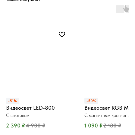
-51%
-50%
Видеосвет LED-800
Видеосвет RGB M11
С штативом
С магнитным креплением
2 390
₽
4 900
₽
1 090
₽
2 180
₽