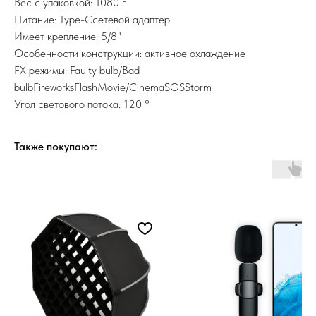
Вес с упаковкой: 1080 г
Питание: Type-Cсетевой адаптер
Имеет крепление: 5/8"
Особенности конструкции: активное охлаждение
FX режимы: Faulty bulb/Bad
bulbFireworksFlashMovie/CinemaSOSStorm
Угол светового потока: 120 °
Также покупают: