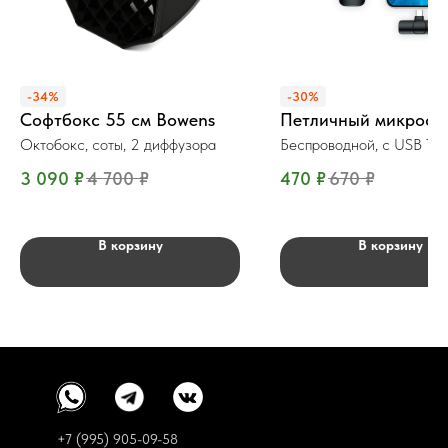
-34%
-30%
Софтбокс 55 см Bowens
Петличный микрофо
Октобокс, соты, 2 диффузора
Беспроводной, c USB Ty
3 090
₽
4 700
₽
470
₽
670
₽
В корзину
В корзину
+7 (995) 905-09-58