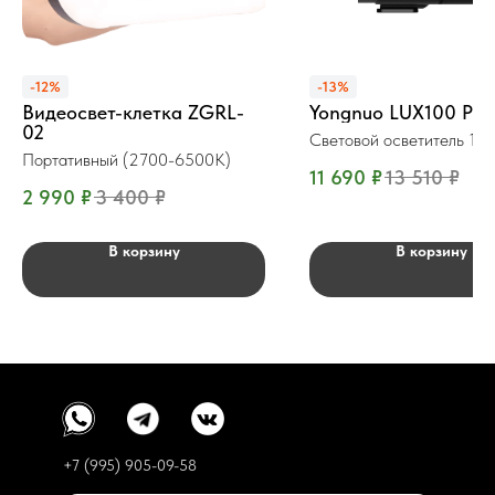
-12%
-13%
Видеосвет-клетка ZGRL-
Yongnuo LUX100 PR
02
Световой осветитель 1
Портативный (2700-6500К)
11 690
₽
13 510
₽
2 990
₽
3 400
₽
В корзину
В корзину
+7 (995) 905-09-58