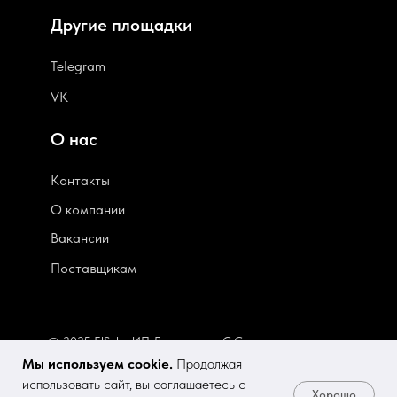
Другие площадки
Telegram
VK
О нас
Контакты
О компании
В
акансии
Поставщикам
© 2025 ElSola. ИП Деминченок С.С.
Мы используем cookie.
Продолжая
elsola@bk.ru
использовать сайт, вы соглашаетесь с
Хорошо