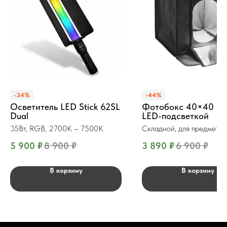
-34%
-44%
Осветитель LED Stick 62SL
Фотобокс 40×40 см
Dual
LED-подсветкой
35Вт, RGB, 2700K – 7500K
Складной, для предметн
съёмки
5 900
₽
8 900
₽
3 890
₽
6 900
₽
В корзину
В корзину