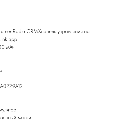
LumenRadio CRMXпанель управления на
Link app
00 мАч
м
APA0229A12
мулятор
роенный магнит