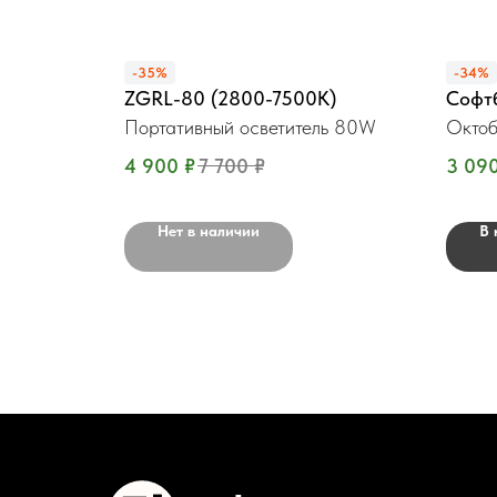
-35%
-34%
ZGRL-80 (2800-7500K)
Софт
Портативный осветитель 80W
Октоб
4 900
₽
7 700
₽
3 09
Нет в наличии
В 