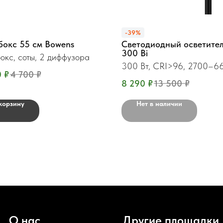
-39%
бокс 55 см Bowens
Светодиодный осветите
300 Bi
окс, соты, 2 диффузора
300 Вт, CRI>96, 2700–6
0
₽
4 700
₽
8 290
₽
13 500
₽
корзину
Нет в наличии
О нас
Другие площадки