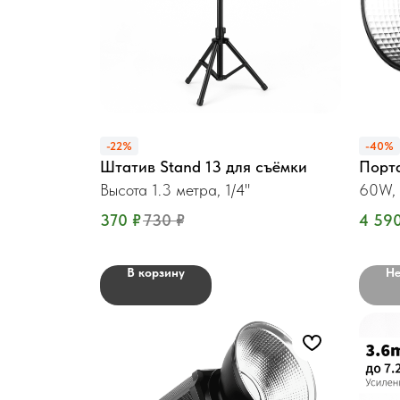
-22%
-40%
Штатив Stand 13 для съёмки
Порт
Высота 1.3 метра, 1/4"
60W,
370
₽
730
₽
4 59
В корзину
Не