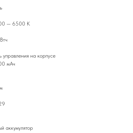
ь
700 — 6500 K
 Втч
ь управления на корпусе
00 мАч
мм
129
ый аккумулятор