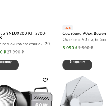
-32%
nuo YNLUX200 KIT 2700-
Софтбокс 90см Bowen
К
Октобокс, 90 см, байон
с полной комплектацией, 200
5 090
₽
7 500
₽
90
₽
27 990
₽
корзину
В корзину