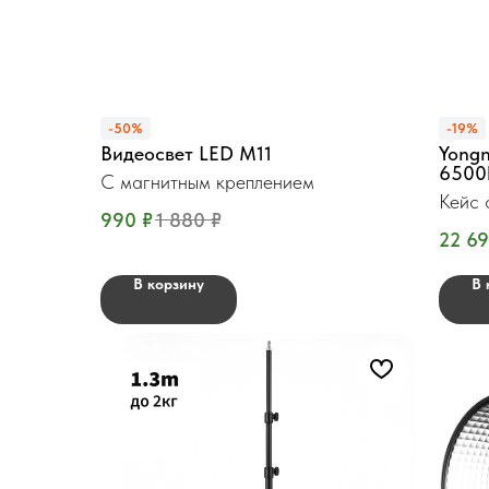
-50%
-19%
Видеосвет LED M11
Yong
6500
С магнитным креплением
Кейс 
990
₽
1 880
₽
Вт.
22 6
В корзину
В 