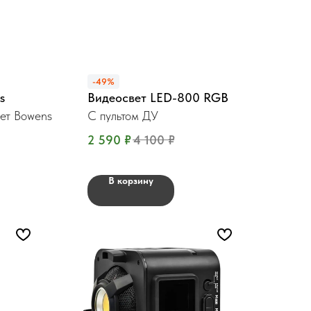
-49%
s
Видеосвет LED-800 RGB
ет Bowens
С пультом ДУ
2 590
₽
4 100
₽
В корзину