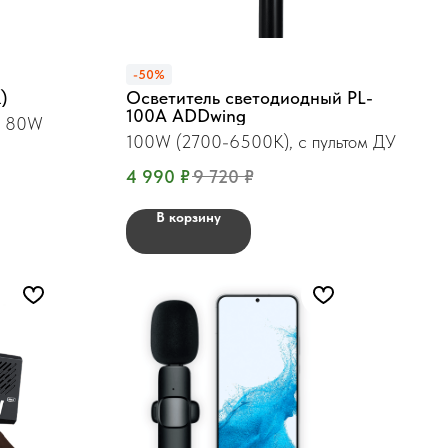
-50%
)
Осветитель светодиодный PL-
100A ADDwing
ь 80W
100W (2700-6500К), с пультом ДУ
4 990
₽
9 720
₽
В корзину