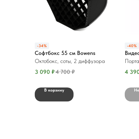
-34%
-40%
Софтбокс 55 см Bowens
Виде
Октобокс, соты, 2 диффузора
Порта
3 090
₽
4 700
₽
4 39
В корзину
Не