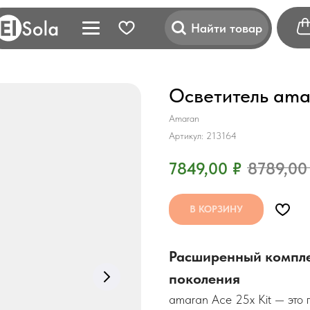
Найти товар
Осветитель amar
Amaran
Артикул:
213164
7849,00
₽
8789,00
В КОРЗИНУ
Расширенный компле
поколения
amaran Ace 25x Kit — это