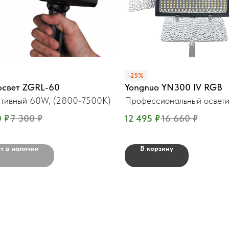
-25%
освет ZGRL-60
Yongnuo YN300 IV RGB
тивный 60W, (2800-7500K)
Профессиональный освети
0
₽
7 300
₽
12 495
₽
16 660
₽
т в наличии
В корзину