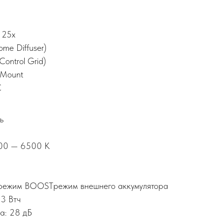
 25x
me Diffuser)
Control Grid)
 Mount
C
ь
700 — 6500 K
 режим BOOSTрежим внешнего аккумулятора
.3 Втч
а: 28 дБ