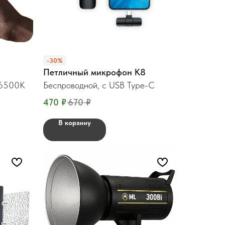
-30%
Петличный микрофон К8
–6500K
Беспроводной, c USB Type-C
470
₽
670
₽
В корзину