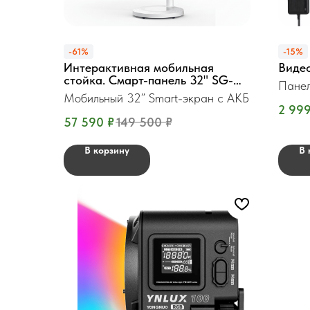
-61%
-15%
Интерактивная мобильная
Виде
стойка. Смарт-панель 32" SG-
Панел
QM32ST
Мобильный 32” Smart-экран с АКБ
2 99
57 590
₽
149 500
₽
В корзину
В 