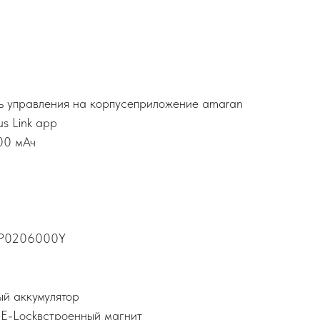
ь управления на корпусеприложение amaran
s Link app
00 мАч
 MP0206000Y
ый аккумулятор
 E-Lockвстроенный магнит