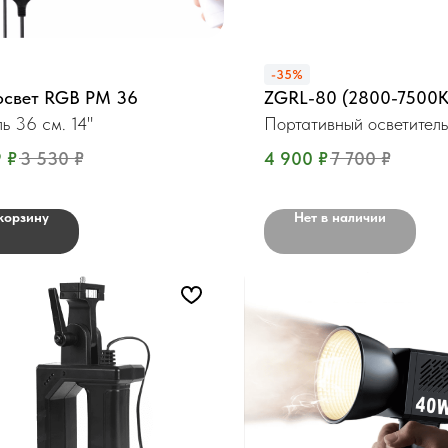
-35%
освет RGB PM 36
ZGRL-80 (2800-7500K
ь 36 см. 14"
Портативный осветител
9
₽
3 530
₽
4 900
₽
7 700
₽
корзину
Нет в наличии