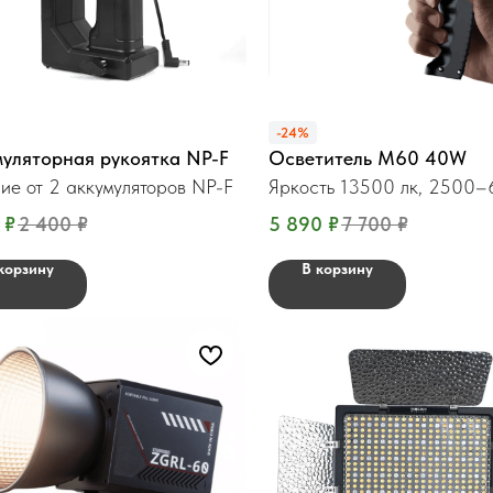
-24%
уляторная рукоятка NP-F
Осветитель М60 40W
ие от 2 аккумуляторов NP-F
Яркость 13500 лк, 2500
₽
2 400
₽
5 890
₽
7 700
₽
корзину
В корзину