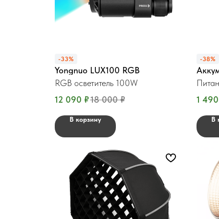
-33%
-38%
Yongnuo LUX100 RGB
Аккум
RGB осветитель 100W
Питан
12 090
₽
18 000
₽
1 490
В корзину
В 