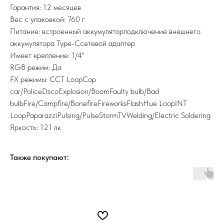
Гарантия: 12 месяцев
Вес с упаковкой: 760 г
Питание: встроенный аккумуляторподключение внешнего
аккумулятора Type-Cсетевой адаптер
Имеет крепление: 1/4"
RGB режим: Да
FX режимы: CCT LoopCop
car/PoliceDscoExplosion/BoomFaulty bulb/Bad
bulbFire/Campfire/BonefireFireworksFlashHue LoopINT
LoopPaparazziPulsing/PulseStormTVWelding/Electric Soldering
Яркость: 121 лк
Также покупают: