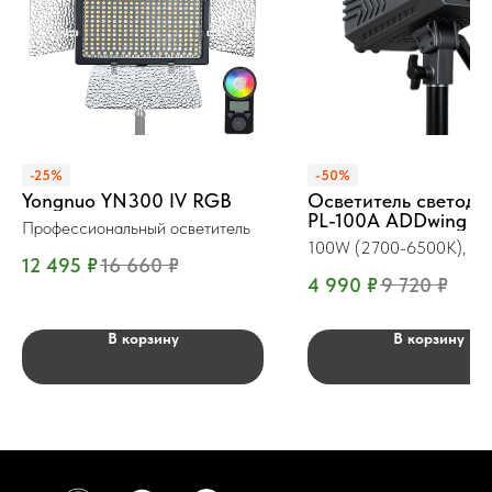
-25%
-50%
Yongnuo YN300 IV RGB
Осветитель светод
PL-100A ADDwing
Профессиональный осветитель
100W (2700-6500К), с п
12 495
₽
16 660
₽
ДУ
4 990
₽
9 720
₽
В корзину
В корзину