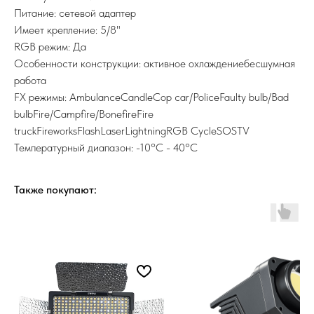
Питание: сетевой адаптер
Имеет крепление: 5/8"
RGB режим: Да
Особенности конструкции: активное охлаждениебесшумная
работа
FX режимы: AmbulanceCandleCop car/PoliceFaulty bulb/Bad
bulbFire/Campfire/BonefireFire
truckFireworksFlashLaserLightningRGB CycleSOSTV
Температурный диапазон: -10°C - 40°C
Также покупают: