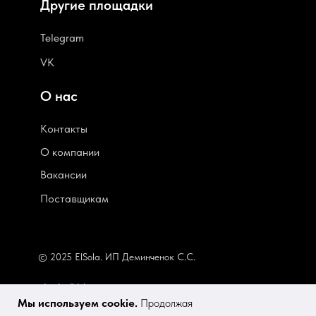
Другие площадки
Telegram
VK
О нас
Контакты
О компании
В
акансии
Поставщикам
© 2025 ElSola. ИП Деминченок С.С.
elsola@bk.ru
Мы используем cookie.
Продолжая