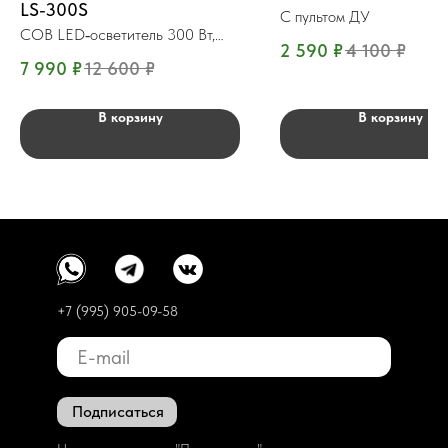
LS-300S
С пультом ДУ
COB LED‑осветитель 300 Вт,
2 590
₽
4 100
₽
Bowens
7 990
₽
12 600
₽
В корзину
В корзину
+7 (995) 905-09-58
Подписаться