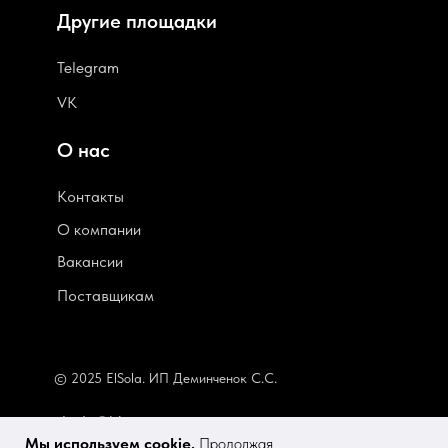
Другие площадки
Telegram
VK
О нас
Контакты
О компании
В
акансии
Поставщикам
© 2025 ElSola. ИП Деминченок С.С.
elsola@bk.ru
Мы используем cookie.
Продолжая