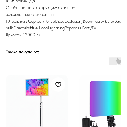
RGB режим: Да
Особенности конструкции: активное
охлаждениедвусторонняя
FX режимы: Cop car/PoliceDscoExplosion/BoomFaulty bulb/Bad
bulbFireworksHue LoopLightningPaparazziPartyTV
Яркость: 12000 лк
Также покупают: