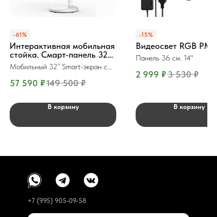
-61%
-15%
Интерактивная мобильная
Видеосвет RGB PM 
стойка. Смарт-панель 32"
Панель 36 см. 14"
SG-QM32ST
Мобильный 32” Smart-экран с
2 999
₽
3 530
₽
АКБ
57 590
₽
149 500
₽
В корзину
В корзину
+7 (995) 905-09-58