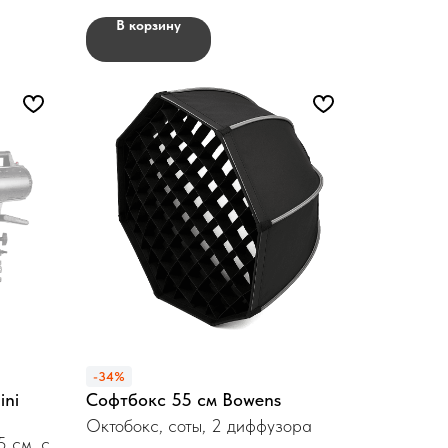
В корзину
-34%
ini
Софтбокс 55 см Bowens
Октобокс, соты, 2 диффузора
5 см, с