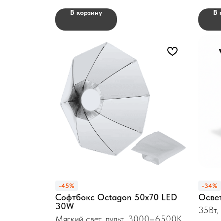
В корзину
В 
-45%
-34%
Софтбокс Octagon 50x70 LED
Освет
30W
35Вт,
Мягкий свет, пульт, 3000–6500K