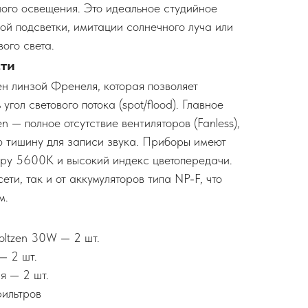
ого освещения. Это идеальное студийное
ой подсветки, имитации солнечного луча или
ого света.
ти
н линзой Френеля, которая позволяет
гол светового потока (spot/flood). Главное
n — полное отсутствие вентиляторов (Fanless),
ю тишину для записи звука. Приборы имеют
ру 5600K и высокий индекс цветопередачи.
ети, так и от аккумуляторов типа NP-F, что
м.
ltzen 30W — 2 шт.
— 2 шт.
я — 2 шт.
ильтров