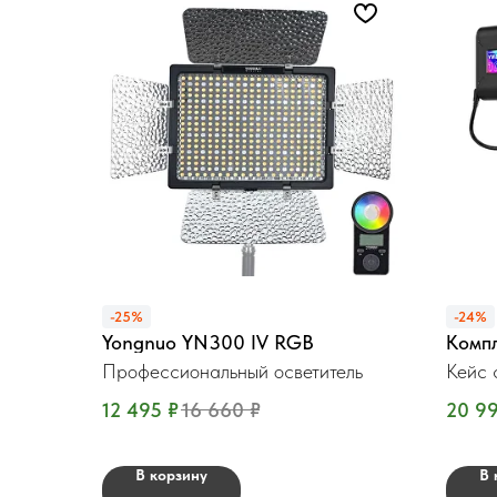
-25%
-24%
Yongnuo YN300 IV RGB
Комп
Профессиональный осветитель
Кейс 
12 495
₽
16 660
₽
20 9
В корзину
В 