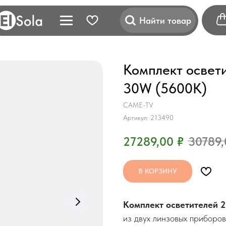
Найти товар
Комплект освет
30W (5600K)
CAME-TV
Артикул:
213490
27289,00
₽
30789,
В КОРЗИНУ
Комплект осветителей 
из двух линзовых приборо