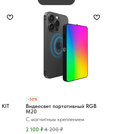
-50%
 KIT
Видеосвет портативный RGB
M20
С магнитным креплением
2 100
₽
4 200
₽