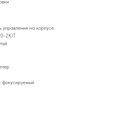
овки
ь управления на корпусе
30-2KIT
тай
птер
: фокусируемый