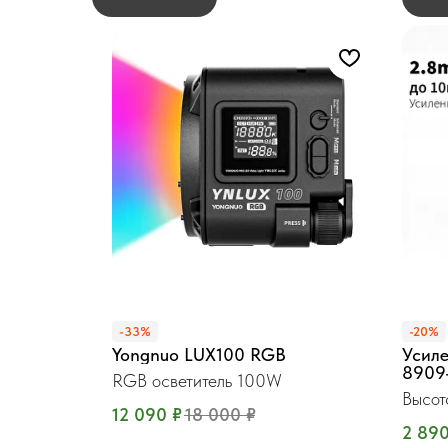
-33%
-20%
Yongnuo LUX100 RGB
Усиле
8909
RGB осветитель 100W
Высот
12 090
₽
18 000
₽
2 89