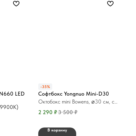
-35%
YN660 LED
Софтбокс Yongnuo Mini-D30
Октобокс mini Bowens, ⌀30 см, с
-9900K)
сотами
2 290
₽
3 500
₽
В корзину