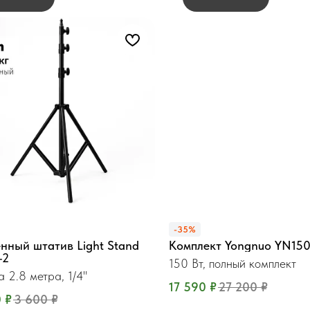
-35%
нный штатив Light Stand
Комплект Yongnuo YN150
-2
150 Вт, полный комплект
а 2.8 метра, 1/4"
17 590
₽
27 200
₽
0
₽
3 600
₽