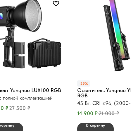
-29%
лект Yongnuo LUX100 RGB
Осветитель Yongnuo 
RGB
с полной комплектацией
45 Вт
,
CRI ≥96, (2000
90
₽
27 500
₽
14 900
₽
21 000
₽
корзину
В корзину