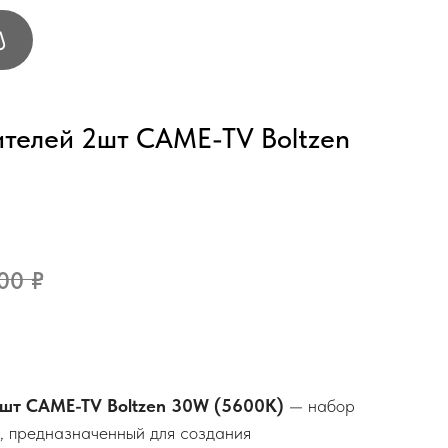
ителей 2шт CAME-TV Boltzen
00
₽
2шт CAME-TV Boltzen 30W (5600K)
— набор
в, предназначенный для создания