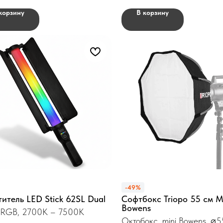
корзину
В корзину
-49%
итель LED Stick 62SL Dual
Софтбокс Triopo 55 см M
Bowens
 RGB, 2700K – 7500K
Октобокс, mini Bowens, ⌀5