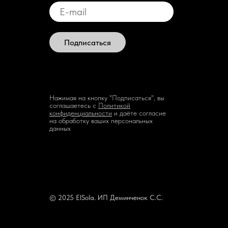
Подписаться
Нажимая на кнопку "Подписаться", вы
соглашаетесь с
Политикой
конфиденциальности
и даёте согласие
на обработку ваших персональных
данных
© 2025 ElSola. ИП Деминченок С.С.