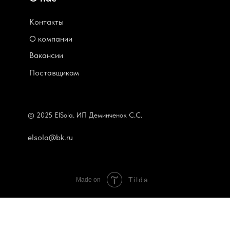
Контакты
О компании
В
акансии
Поставщикам
© 2025 ElSola. ИП Деминченок С.С.
elsola@bk.ru
Tilda
Made on