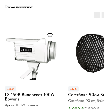
Также покупают:
-34%
-32%
LS-150B Видеосвет 100W
Софтбокс 90см Bow
Bowens
Октобокс, 90 см, байоне
Bowens
Яркий 100W, Bowens
5 090
₽
7 500
₽