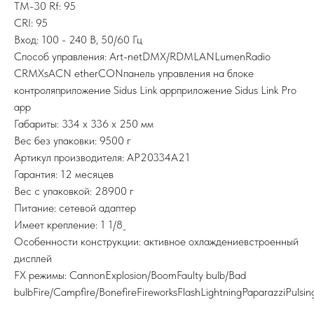
TM-30 Rf: 95
CRI: 95
Вход: 100 - 240 В, 50/60 Гц
Способ управления: Art-netDMX/RDMLANLumenRadio
CRMXsACN etherCONпанель управления на блоке
контроляприложение Sidus Link appприложение Sidus Link Pro
app
Габариты: 334 x 336 x 250 мм
Вес без упаковки: 9500 г
Артикул производителя: AP20334A21
Гарантия: 12 месяцев
Вес с упаковкой: 28900 г
Питание: сетевой адаптер
Имеет крепление: 1 1/8_
Особенности конструкции: активное охлаждениевстроенный
дисплей
FX режимы: CannonExplosion/BoomFaulty bulb/Bad
bulbFire/Campfire/BonefireFireworksFlashLightningPaparazziPulsin