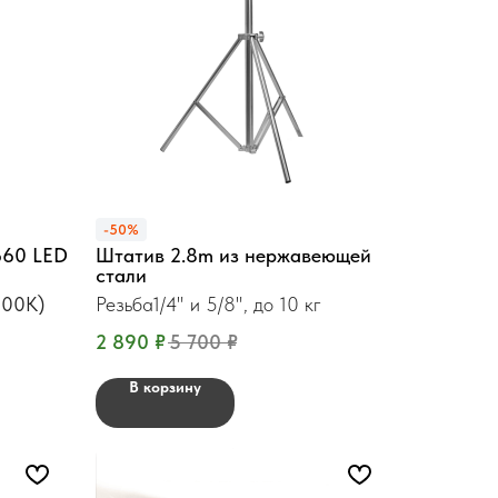
-50%
660 LED
Штатив 2.8m из нержавеющей
стали
900K)
Резьба1/4" и 5/8", до 10 кг
2 890
₽
5 700
₽
В корзину