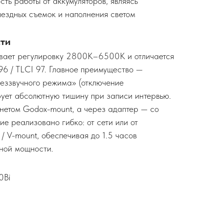
ть работы от аккумуляторов, являясь
ездных съемок и наполнения светом
ти
вает регулировку 2800K–6500K и отличается
6 / TLCI 97. Главное преимущество —
еззвучного режима» (отключение
рует абсолютную тишину при записи интервью.
нетом Godox-mount, а через адаптер — со
е реализовано гибко: от сети или от
/ V-mount, обеспечивая до 1.5 часов
ной мощности.
0Bi