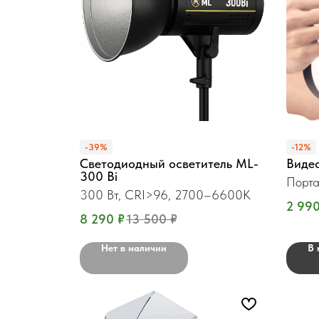
-39%
-12%
Светодиодный осветитель ML-
Виде
300 Bi
Порта
300 Вт, CRI>96, 2700–6600K
2 99
8 290
₽
13 500
₽
Нет в наличии
В 