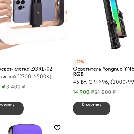
-29%
освет-клетка ZGRL-02
Осветитель Yongnuo YN
RGB
тивный (2700-6500К)
45 Вт
,
CRI ≥96, (2000-9
0
₽
3 400
₽
14 900
₽
21 000
₽
корзину
В корзину