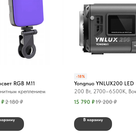
-18%
освет RGB M11
Yongnuo YNLUX200 LED
нитным креплением
200 Вт, 2700–6500K, Bo
₽
2 180
₽
15 790
₽
19 200
₽
корзину
В корзину