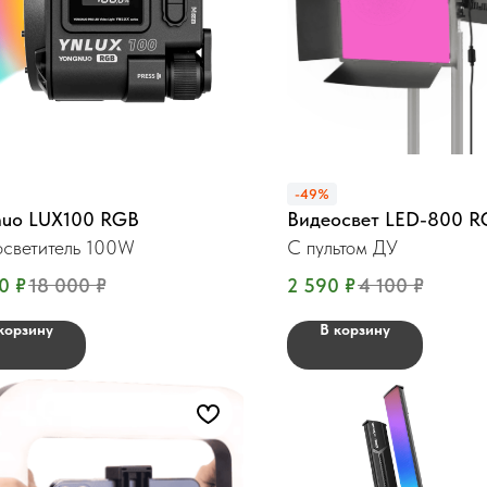
-49%
nuo LUX100 RGB
Видеосвет LED-800 R
светитель 100W
С пультом ДУ
0
₽
18 000
₽
2 590
₽
4 100
₽
корзину
В корзину