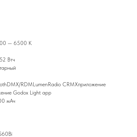
800 — 6500 K
.52 Втч
етарный
etoothDMX/RDMLumenRadio CRMXприложение
ение Godox Light app
00 мАч
S60Bi