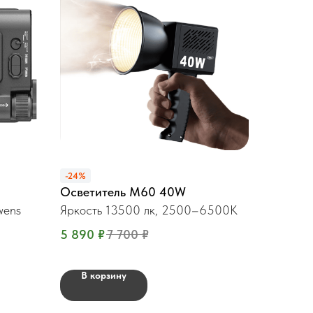
-24%
Осветитель М60 40W
wens
Яркость 13500 лк, 2500–6500K
5 890
₽
7 700
₽
В корзину