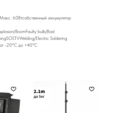
 Maкс. 60Втсобственный аккумулятор
plosion/BoomFaulty bulb/Bad
tningSOSTVWelding/Electric Soldering
 от -20°C до +40°C