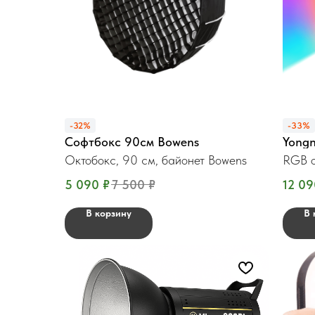
-32%
-33%
Софтбокс 90см Bowens
Yong
Октобокс, 90 см, байонет Bowens
RGB о
5 090
₽
7 500
₽
12 09
В корзину
В 