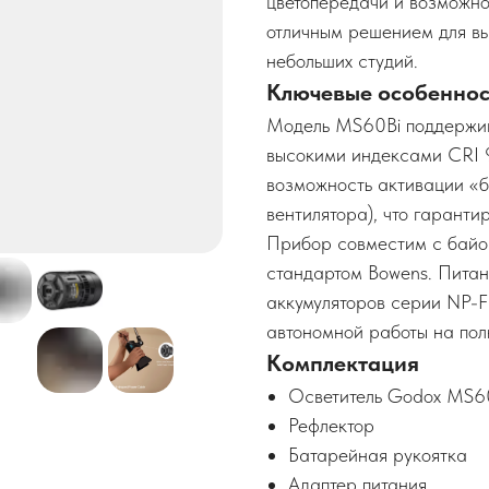
цветопередачи и возможнос
отличным решением для вы
небольших студий.
Ключевые особеннос
Модель MS60Bi поддержи
высокими индексами CRI 9
возможность активации «б
вентилятора), что гаранти
Прибор совместим с байо
стандартом Bowens. Питани
аккумуляторов серии NP-F 
автономной работы на пол
Комплектация
Осветитель Godox MS6
Рефлектор
Батарейная рукоятка
Адаптер питания