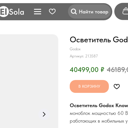
Найти товар
Осветитель God
Godox
Артикул:
213587
40499,00
₽
46189,
В КОРЗИНУ
Осветитель Godox Know
моноблок мощностью 60 Вт
работающих в мобильных у