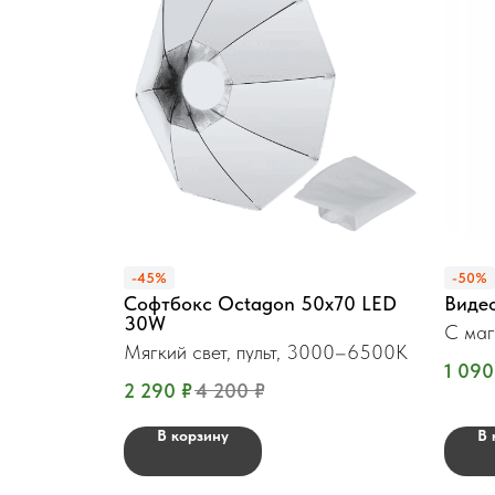
-45%
-50%
Софтбокс Octagon 50x70 LED
Виде
30W
С маг
Мягкий свет, пульт, 3000–6500K
1 090
2 290
₽
4 200
₽
В корзину
В 