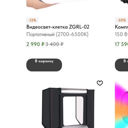
-12%
-35%
Видеосвет-клетка ZGRL-02
Компл
Портативный (2700-6500К)
150 В
2 990
₽
3 400
₽
17 59
В корзину
В 