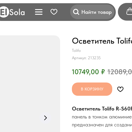
Найти товар
Осветитель Toli
Tolifo
Артикул:
213235
10749,00
₽
12089,
В КОРЗИНУ
Осветитель Tolifo R-S6
панель в тонком алюминие
предназначен для создани