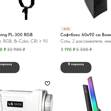
-42%
ing PL-300 RGB
Софтбокс 60x90 см Bow
, RGB, Bi-Color, CRI ≥ 95
Соты, 2 рассеивателя, чех
90
₽
33 980
₽
3 190
₽
5 500
₽
корзину
В корзину