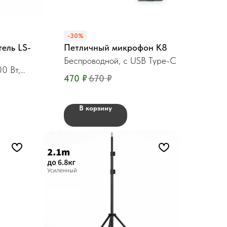
-30%
ель LS-
Петличный микрофон К8
Беспроводной, c USB Type-C
0 Вт,
470
₽
670
₽
В корзину