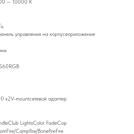
700 — 10000 K
Гц
анель управления на корпусеприложение
 мм
R-S60RGB
0 x2V-mountсетевой адаптер
dleClub LightsColor FadeCop
oomFire/Campfire/BonefireFire