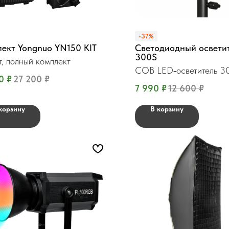
-37%
ект Yongnuo YN150 KIT
Светодиодный осветит
300S
т, полный комплект
COB LED‑осветитель 30
0
₽
27 200
₽
Bowens
7 990
₽
12 600
₽
корзину
В корзину