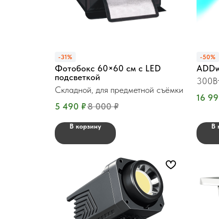
-31%
-50%
Фотобокс 60×60 см с LED
ADDw
подсветкой
300Вт
Складной, для предметной съёмки
16 9
5 490
₽
8 000
₽
В корзину
В 