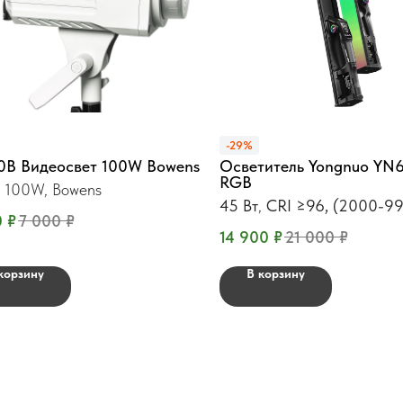
-29%
50B Видеосвет 100W Bowens
Осветитель Yongnuo YN
RGB
 100W, Bowens
45 Вт
,
CRI ≥96, (2000-9
0
₽
7 000
₽
14 900
₽
21 000
₽
корзину
В корзину