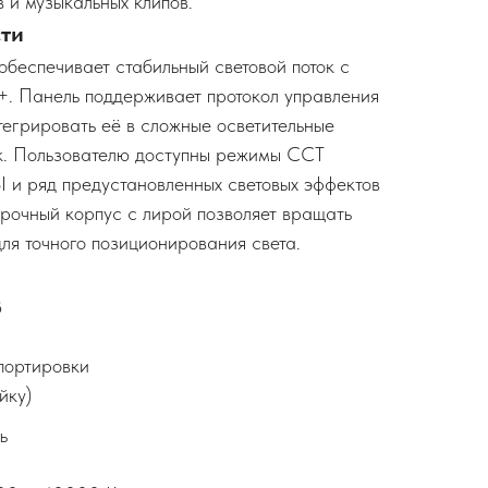
 и музыкальных клипов.
ти
беспечивает стабильный световой поток с
. Панель поддерживает протокол управления
тегрировать её в сложные осветительные
к. Пользователю доступны режимы CCT
 и ряд предустановленных световых эффектов
 Прочный корпус с лирой позволяет вращать
ля точного позиционирования света.
B
портировки
йку)
ь