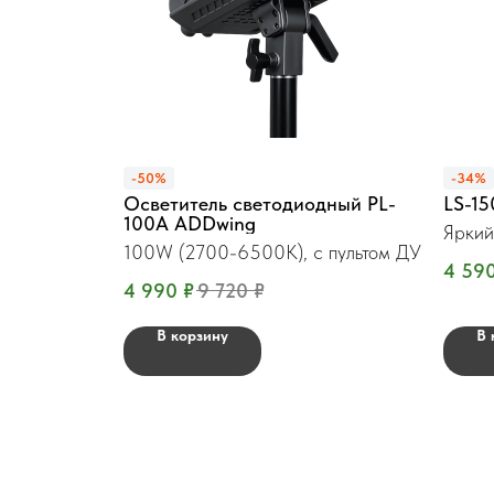
-50%
-34%
Осветитель светодиодный PL-
LS-1
100A ADDwing
Яркий
100W (2700-6500К), с пультом ДУ
4 59
4 990
₽
9 720
₽
В корзину
В 