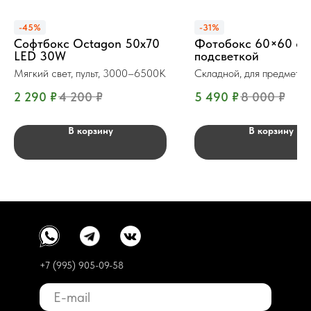
-45%
-31%
Софтбокс Octagon 50x70
Фотобокс 60×60 см
LED 30W
подсветкой
Мягкий свет, пульт, 3000–6500K
Складной, для предметн
съёмки
2 290
₽
4 200
₽
5 490
₽
8 000
₽
В корзину
В корзину
+7 (995) 905-09-58