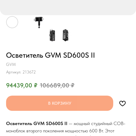
Осветитель GVM SD600S II
GVM
Артикул:
213672
94439,00
₽
106689,00
₽
В КОРЗИНУ
Осветитель GVM SD600S II
— мощный студийный COB-
моноблок второго поколения мощностью 600 Вт. Этот