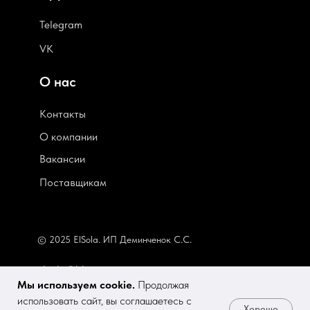
Telegram
VK
О нас
Контакты
О компании
В
акансии
Поставщикам
© 2025 ElSola. ИП Деминченок С.С.
elsola@bk.ru
Мы используем cookie.
Продолжая
использовать сайт, вы соглашаетесь с
Хорошо