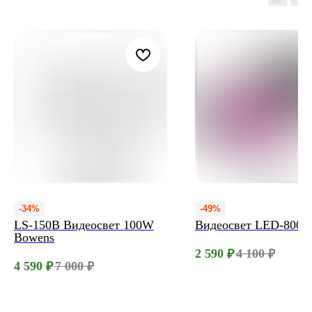
-34%
-49%
LS-150B Видеосвет 100W
Видеосвет LED-800 
Bowens
2 590
4 100
₽
₽
4 590
7 000
₽
₽