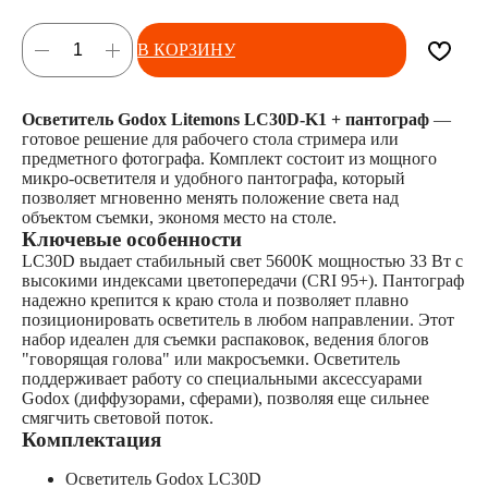
В КОРЗИНУ
Осветитель Godox Litemons LC30D-K1 + пантограф
—
готовое решение для рабочего стола стримера или
предметного фотографа. Комплект состоит из мощного
микро-осветителя и удобного пантографа, который
позволяет мгновенно менять положение света над
объектом съемки, экономя место на столе.
Ключевые особенности
LC30D выдает стабильный свет 5600K мощностью 33 Вт с
высокими индексами цветопередачи (CRI 95+). Пантограф
надежно крепится к краю стола и позволяет плавно
позиционировать осветитель в любом направлении. Этот
набор идеален для съемки распаковок, ведения блогов
"говорящая голова" или макросъемки. Осветитель
поддерживает работу со специальными аксессуарами
Godox (диффузорами, сферами), позволяя еще сильнее
смягчить световой поток.
Комплектация
Осветитель Godox LC30D