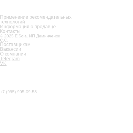
Применение рекомендательных
технологий
Информация о продавце
Контакты
© 2025 ElSola. ИП Деминченок
С.С.
Поставщикам
В
акансии
О компании
Telegram
VK
Правовая информация
О нас
Другие
площадки
+7 (995) 905-09-58