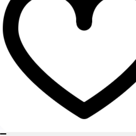
PL-300М
Софтбокс
LS-300S
Godox
Ulanzi
NanLite
ADDwing