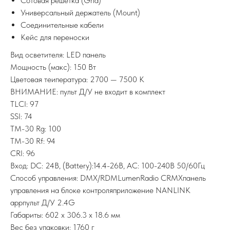
Сотовая решетка (Grid)
Универсальный держатель (Mount)
Соединительные кабели
Кейс для переноски
Вид осветителя: LED панель
Мощность (макс): 150 Вт
Цветовая теипература: 2700 — 7500 K
ВНИМАНИЕ: пульт Д/У не входит в комплект
TLCI: 97
SSI: 74
TM-30 Rg: 100
TM-30 Rf: 94
CRI: 96
Вход: DC: 24В, (Battery):14.4-26В, AC: 100-240В 50/60Гц
Способ управления: DMX/RDMLumenRadio CRMXпанель
управления на блоке контроляприложение NANLINK
appпульт Д/У 2.4G
Габариты: 602 x 306.3 x 18.6 мм
Вес без упаковки: 1760 г