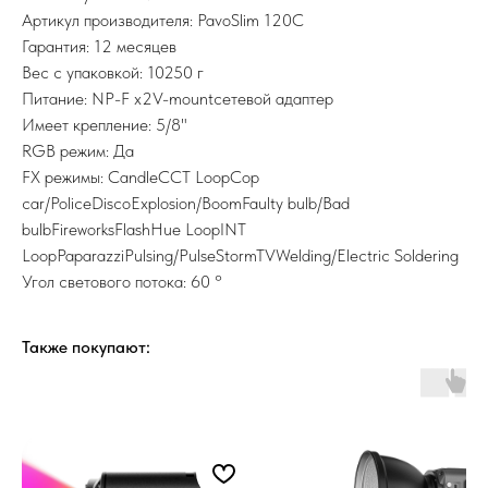
Артикул производителя: PavoSlim 120C
Гарантия: 12 месяцев
Вес с упаковкой: 10250 г
Питание: NP-F x2V-mountсетевой адаптер
Имеет крепление: 5/8"
RGB режим: Да
FX режимы: CandleCCT LoopCop
car/PoliceDiscoExplosion/BoomFaulty bulb/Bad
bulbFireworksFlashHue LoopINT
LoopPaparazziPulsing/PulseStormTVWelding/Electric Soldering
Угол светового потока: 60 °
Также покупают: