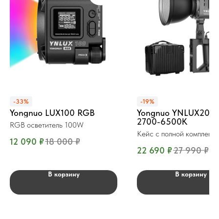
-33%
-19%
Yongnuo LUX100 RGB
Yongnuo YNLUX200 
2700-6500К
RGB осветитель 100W
Кейс с полной комплекта
12 090
₽
18 000
₽
200 Вт.
22 690
₽
27 990
₽
В корзину
В корзину