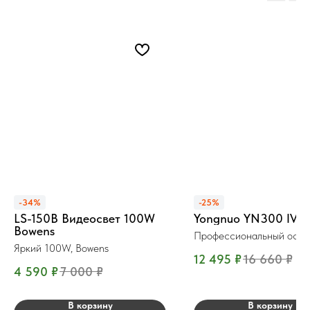
-34%
-25%
LS-150B Видеосвет 100W
Yongnuo YN300 IV 
Bowens
Профессиональный осве
Яркий 100W, Bowens
12 495
₽
16 660
₽
4 590
₽
7 000
₽
В корзину
В корзину