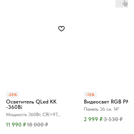
-25%
-15%
Осветитель QLed KK
Видеосвет RGB PM 
-360Bi
Панель 36 см. 14"
Мощность 360Вт, CRI>97,
2 999
₽
3 530
₽
Bowens
11 990
₽
18 000
₽