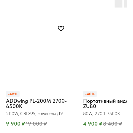
-48%
-40%
ADDwing PL-200М 2700-
Портативный видео
6500K
ZU80
200W, CRI>95, с пультом ДУ
80W, 2700-7500K
9 900
₽
19 000
₽
4 900
₽
8 400
₽