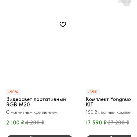
-50%
-35%
Видеосвет портативный
Комплект Yongnuo Y
RGB M20
KIT
С магнитным креплением
150 Вт, полный комплект
2 100
₽
4 200
₽
17 590
₽
27 200
₽